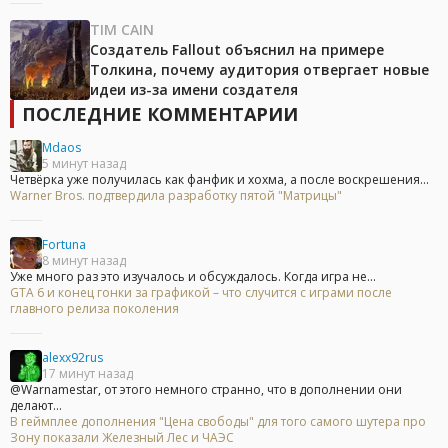
TIM CAIN
Создатель Fallout объяснил на примере
Толкина, почему аудитория отвергает новые
идеи из-за имени создателя
ПОСЛЕДНИЕ КОММЕНТАРИИ
Mdaos
5 минут назад
Четвёрка уже получилась как фанфик и хохма, а после воскрешения...
Warner Bros. подтвердила разработку пятой "Матрицы"
Fortuna
8 минут назад
Уже много раз это изучалось и обсуждалось. Когда игра не...
GTA 6 и конец гонки за графикой – что случится с играми после
главного релиза поколения
alexx92rus
17 минут назад
@Warnamestar, от этого немного странно, что в дополнении они
делают...
В геймплее дополнения "Цена свободы" для того самого шутера про
Зону показали Железный Лес и ЧАЭС