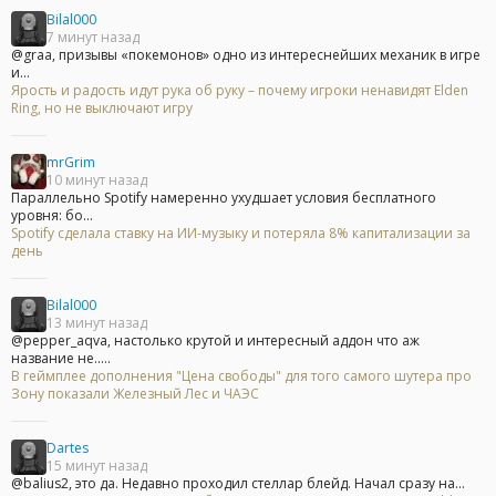
Bilal000
7 минут назад
@graa, призывы «покемонов» одно из интереснейших механик в игре
и...
Ярость и радость идут рука об руку – почему игроки ненавидят Elden
Ring, но не выключают игру
mrGrim
10 минут назад
Параллельно Spotify намеренно ухудшает условия бесплатного
уровня: бо...
Spotify сделала ставку на ИИ-музыку и потеряла 8% капитализации за
день
Bilal000
13 минут назад
@pepper_aqva, настолько крутой и интересный аддон что аж
название не.....
В геймплее дополнения "Цена свободы" для того самого шутера про
Зону показали Железный Лес и ЧАЭС
Dartes
15 минут назад
@balius2, это да. Недавно проходил стеллар блейд. Начал сразу на...