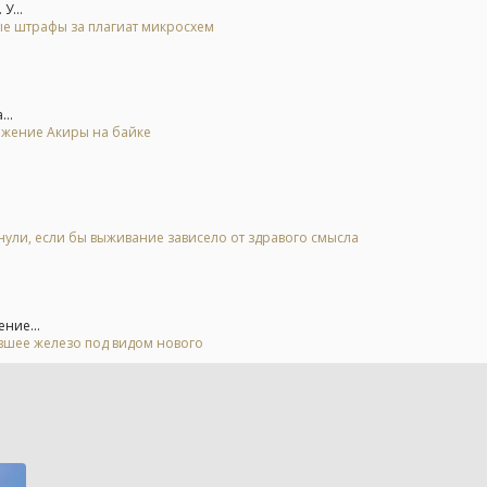
У...
ые штрафы за плагиат микросхем
..
ьжение Акиры на байке
нули, если бы выживание зависело от здравого смысла
ние...
евшее железо под видом нового