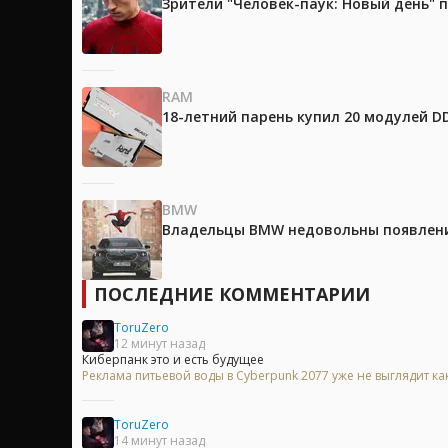
Зрители "Человек-паук: Новый день"
RAM
18-летний парень купил 20 модулей D
BMW
Владельцы BMW недовольны появление
ПОСЛЕДНИЕ КОММЕНТАРИИ
ToruZero
12 минут назад
Киберпанк это и есть будущее
Реклама питьевой воды в Cyberpunk 2077 уже не выглядит ка
ToruZero
14 минут назад