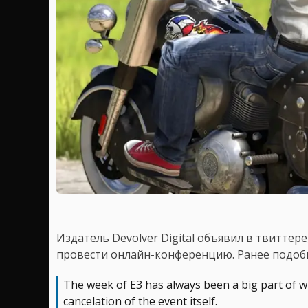
Издатель Devolver Digital объявил в твиттер
провести онлайн-конференцию. Ранее подо
The week of E3 has always been a big part of
cancelation of the event itself.