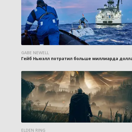
GABE NEWELL
Гейб Ньюэлл потратил больше миллиарда доллар
ELDEN RING