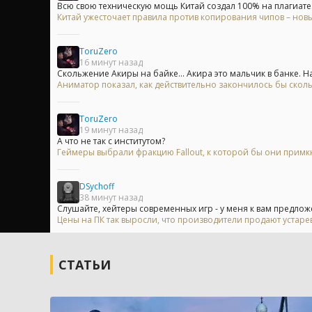
Всю свою техническую мощь Китай создал 100% на плагиате. 
Китай ужесточает правила против копирования чипов – нов
ToruZero
16 минут назад
Скольжение Акиры на байке... Акира это мальчик в банке. На.
Аниматор показал, как действительно закончилось бы скол
ToruZero
19 минут назад
А что не так с институтом?
Геймеры выбрали фракцию Fallout, к которой бы они примк
DSychoff
38 минут назад
Слушайте, хейтеры современных игр - у меня к вам предложе
Цены на ПК так выросли, что производители продают устар
СТАТЬИ