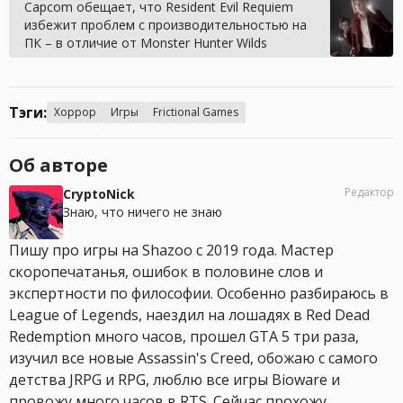
Capcom обещает, что Resident Evil Requiem
избежит проблем с производительностью на
ПК – в отличие от Monster Hunter Wilds
Тэги:
Хоррор
Игры
Frictional Games
Об авторе
Редактор
CryptoNick
Знаю, что ничего не знаю
Пишу про игры на Shazoo с 2019 года. Мастер
скоропечатанья, ошибок в половине слов и
экспертности по философии. Особенно разбираюсь в
League of Legends, наездил на лошадях в Red Dead
Redemption много часов, прошел GTA 5 три раза,
изучил все новые Assassin's Creed, обожаю с самого
детства JRPG и RPG, люблю все игры Bioware и
провожу много часов в RTS. Сейчас прохожу