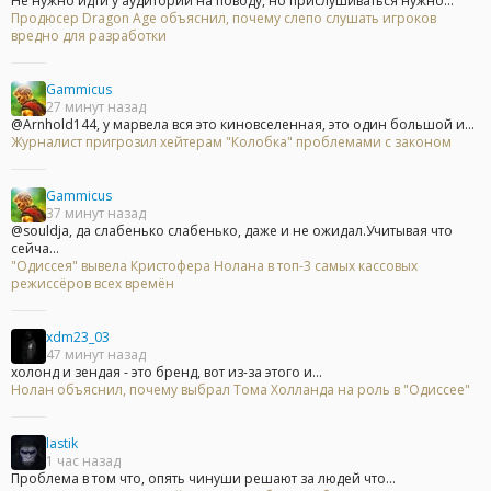
Не нужно идти у аудитории на поводу, но прислушиваться нужно...
Продюсер Dragon Age объяснил, почему слепо слушать игроков
вредно для разработки
Gammicus
27 минут назад
@Arnhold144, у марвела вся это киновселенная, это один большой и...
Журналист пригрозил хейтерам "Колобка" проблемами с законом
Gammicus
37 минут назад
@souldja, да слабенько слабенько, даже и не ожидал.Учитывая что
сейча...
"Одиссея" вывела Кристофера Нолана в топ-3 самых кассовых
режиссёров всех времён
xdm23_03
47 минут назад
холонд и зендая - это бренд, вот из-за этого и...
Нолан объяснил, почему выбрал Тома Холланда на роль в "Одиссее"
lastik
1 час назад
Проблема в том что, опять чинуши решают за людей что...