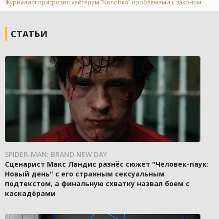
Журналист пригрозил хейтерам "Колобка" проблемами с законом
СТАТЬИ
SPIDER-MAN: BRAND NEW DAY
Сценарист Макс Ландис разнёс сюжет "Человек-паук:
Новый день" с его странным сексуальным
подтекстом, а финальную схватку назвал боем с
каскадёрами