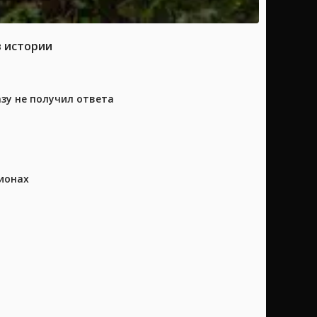
в истории
азу не получил ответа
ионах