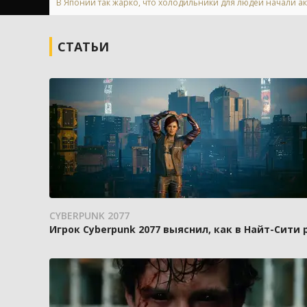
В Японии так жарко, что холодильники для людей начали ак
СТАТЬИ
CYBERPUNK 2077
Игрок Cyberpunk 2077 выяснил, как в Найт-Сити