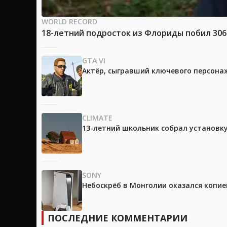
WORLD RECORD
18-летний подросток из Флориды побил 30
GTA VI
Актёр, сыгравший ключевого персонажа
CLIMATE
13-летний школьник собрал установк
SONY
Небоскрёб в Монголии оказался копией
ПОСЛЕДНИЕ КОММЕНТАРИИ