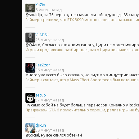
KaZiv
6 минут назад
@souldja, на 75 переход незначительный, жду когда 85 станут
Геймеры решили, что RTX 5090 можно перестать называть и
VLADSH
25 минут назад
@Q4ard, Согласно книжному канону, Цири не может мутирова
Игроки продолжают разбираться, как у Цири появились кошач
RazZzor
36 минут назад
Много уже всего было сказано, но видимо в индустрии насто
Геймеры считают, что у Mass Effect Andromeda был потенци
zecup
57 минут назад
Ну само собой не будет больше переносов. Конечно у Rocksta
Предзаказы GTA 6 исключительно хороши, релиз игры не б
djikun
58 минут назад
@Social, ну все слился обтекай