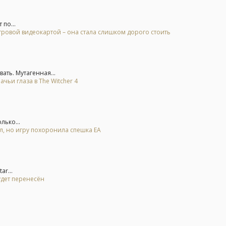
 по...
гровой видеокартой – она стала слишком дорого стоить
ть. Мутагенная...
ьи глаза в The Witcher 4
лько...
ал, но игру похоронила спешка EA
r...
удет перенесён