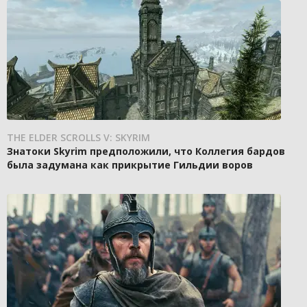
THE ELDER SCROLLS V: SKYRIM
Знатоки Skyrim предположили, что Коллегия бардов
была задумана как прикрытие Гильдии воров