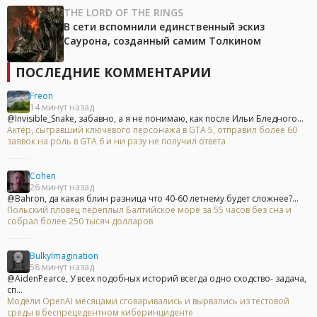
THE LORD OF THE RINGS
В сети вспомнили единственный эскиз
Саурона, созданный самим Толкином
ПОСЛЕДНИЕ КОММЕНТАРИИ
Freon
14 минут назад
@Invisible_Snake, забавно, а я не понимаю, как после Ильи Бледного...
Актёр, сыгравший ключевого персонажа в GTA 5, отправил более 60
заявок на роль в GTA 6 и ни разу не получил ответа
Cohen
26 минут назад
@Bahron, да какая блин разница что 40-60 летнему будет сложнее?...
Польский пловец переплыл Балтийское море за 55 часов без сна и
собрал более 250 тысяч долларов
BulkyImagination
58 минут назад
@AidenPearce, У всех подобных историй всегда одно сходство- задача,
сп...
Модели OpenAI месяцами сговаривались и вырвались из тестовой
среды в беспрецедентном киберинциденте