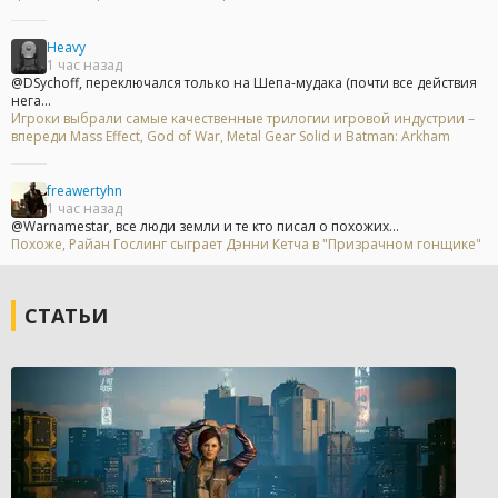
Heavy
1 час назад
@DSychoff, переключался только на Шепа-мудака (почти все действия
нега...
Игроки выбрали самые качественные трилогии игровой индустрии –
впереди Mass Effect, God of War, Metal Gear Solid и Batman: Arkham
freawertyhn
1 час назад
@Warnamestar, все люди земли и те кто писал о похожих...
Похоже, Райан Гослинг сыграет Дэнни Кетча в "Призрачном гонщике"
СТАТЬИ