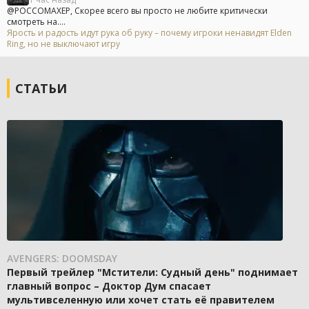
@POCCOMAXEP, Скорее всего вы просто не любите критически
смотреть на....
Ярость и радость идут рука об руку – почему игроки ненавидят Elden
Ring, но не выключают игру
СТАТЬИ
AVENGERS: DOOMSDAY
Первый трейлер "Мстители: Судный день" поднимает
главный вопрос – Доктор Дум спасает
мультивселенную или хочет стать её правителем