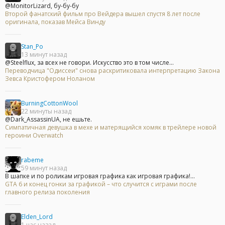
@MonitorLizard, бу-бу-бу
Второй фанатский фильм про Вейдера вышел спустя 8 лет после
оригинала, показав Мейса Винду
Stan_Po
13 минут назад
@Steelflux, за всех не говори. Искусство это в том числе...
Переводчица "Одиссеи" снова раскритиковала интерпретацию Закона
Зевса Кристофером Ноланом
BurningCottonWool
22 минуты назад
@Dark_AssassinUA, не ешьте.
Симпатичная девушка в мехе и матерящийся хомяк в трейлере новой
героини Overwatch
rabeme
59 минут назад
В шапке и по роликам игровая графика как игровая графика!...
GTA 6 и конец гонки за графикой – что случится с играми после
главного релиза поколения
Elden_Lord
1 час назад