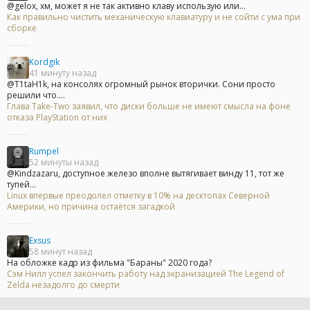
@gelox, хм, может я не так активно клаву использую или...
Как правильно чистить механическую клавиатуру и не сойти с ума при
сборке
Kordgik
41 минуту назад
@T1taH1k, на консолях огромный рынок вторички. Сони просто
решили что....
Глава Take-Two заявил, что диски больше не имеют смысла на фоне
отказа PlayStation от них
Rumpel
52 минуты назад
@Kindzazaru, доступное железо вполне вытягивает винду 11, тот же
тупей...
Linux впервые преодолел отметку в 10% на десктопах Северной
Америки, но причина остаётся загадкой
Exsus
58 минут назад
На обложке кадр из фильма "Бараны" 2020 года?
Сэм Нилл успел закончить работу над экранизацией The Legend of
Zelda незадолго до смерти