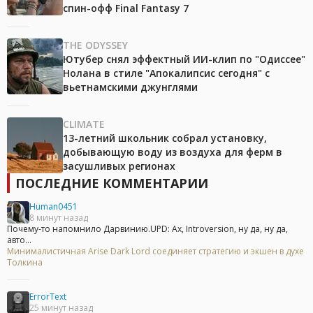
спин-офф Final Fantasy 7
THE ODYSSEY
Ютубер снял эффектный ИИ-клип по "Одиссее"
Нолана в стиле "Апокалипсис сегодня" с
вьетнамскими джунглями
CLIMATE
13-летний школьник собрал установку,
добывающую воду из воздуха для ферм в
засушливых регионах
ПОСЛЕДНИЕ КОММЕНТАРИИ
Human0451
8 минут назад
Почему-то напомнило Дарвинию.UPD: Ах, Introversion, ну да, ну да,
авто...
Минималистичная Arise Dark Lord соединяет стратегию и экшен в духе
Толкина
ErrorText
25 минут назад