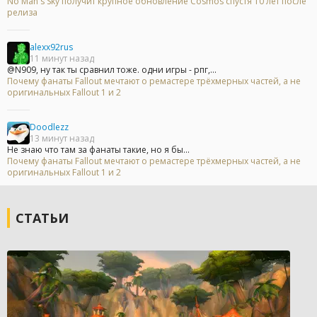
No Man's Sky получит крупное обновление Cosmos спустя 10 лет после
релиза
alexx92rus
11 минут назад
@N909, ну так ты сравнил тоже. одни игры - рпг,...
Почему фанаты Fallout мечтают о ремастере трёхмерных частей, а не
оригинальных Fallout 1 и 2
Doodlezz
13 минут назад
Не знаю что там за фанаты такие, но я бы...
Почему фанаты Fallout мечтают о ремастере трёхмерных частей, а не
оригинальных Fallout 1 и 2
СТАТЬИ