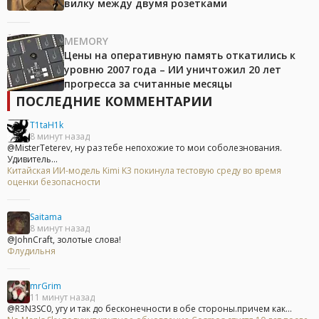
вилку между двумя розетками
MEMORY
Цены на оперативную память откатились к
уровню 2007 года – ИИ уничтожил 20 лет
прогресса за считанные месяцы
ПОСЛЕДНИЕ КОММЕНТАРИИ
T1taH1k
8 минут назад
@MisterTeterev, ну раз тебе непохожие то мои соболезнования.
Удивитель...
Китайская ИИ-модель Kimi K3 покинула тестовую среду во время
оценки безопасности
Saitama
8 минут назад
@JohnCraft, золотые слова!
Флудильня
mrGrim
11 минут назад
@R3N3SC0, угу и так до бесконечности в обе стороны.причем как...