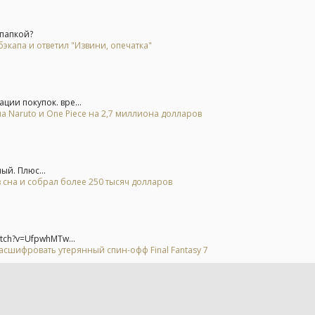
 папкой?
экапа и ответил "Извини, опечатка"
ии покупок. вре...
а Naruto и One Piece на 2,7 миллиона долларов
ый. Плюс...
 сна и собрал более 250 тысяч долларов
tch?v=UfpwhMTw...
асшифровать утерянный спин-офф Final Fantasy 7