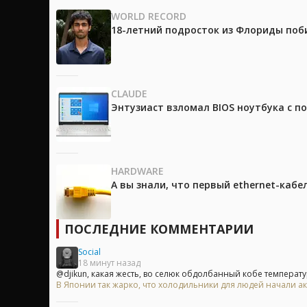
WORLD RECORD
18-летний подросток из Флориды поб
CLAUDE
Энтузиаст взломал BIOS ноутбука с п
HARDWARE
А вы знали, что первый ethernet-каб
ПОСЛЕДНИЕ КОММЕНТАРИИ
Social
18 минут назад
@djikun, какая жесть, во селюк обдолбанный кобе температур
В Японии так жарко, что холодильники для людей начали ак