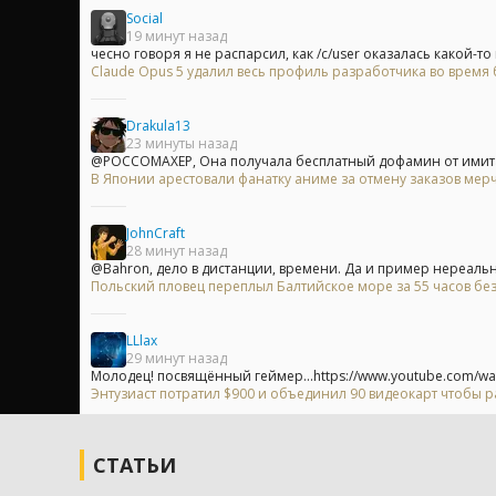
Social
19 минут назад
чесно говоря я не распарсил, как /c/user оказалась какой-то
Claude Opus 5 удалил весь профиль разработчика во время б
Drakula13
23 минуты назад
@POCCOMAXEP, Она получала бесплатный дофамин от имитац
В Японии арестовали фанатку аниме за отмену заказов мерч
JohnCraft
28 минут назад
@Bahron, дело в дистанции, времени. Да и пример нереальн
Польский пловец переплыл Балтийское море за 55 часов без
LLlax
29 минут назад
Молодец! посвящённый геймер...https://www.youtube.com/wa
Энтузиаст потратил $900 и объединил 90 видеокарт чтобы р
СТАТЬИ