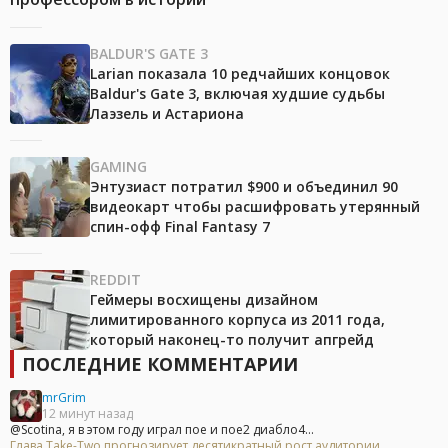
BALDUR'S GATE 3
Larian показала 10 редчайших концовок
Baldur's Gate 3, включая худшие судьбы
Лаэзель и Астариона
GAMING
Энтузиаст потратил $900 и объединил 90
видеокарт чтобы расшифровать утерянный
спин-офф Final Fantasy 7
REDDIT
Геймеры восхищены дизайном
лимитированного корпуса из 2011 года,
который наконец-то получит апгрейд
ПОСЛЕДНИЕ КОММЕНТАРИИ
mrGrim
12 минут назад
@Scotina, я в этом году играл пое и пое2 диабло4...
Глава Take-Two прогнозирует десятикратный рост аудитории