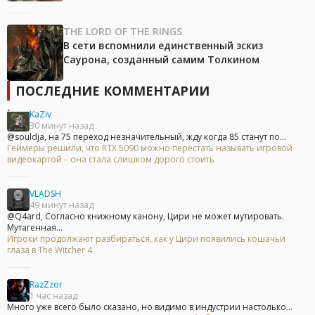
THE LORD OF THE RINGS
В сети вспомнили единственный эскиз
Саурона, созданный самим Толкином
ПОСЛЕДНИЕ КОММЕНТАРИИ
KaZiv
30 минут назад
@souldja, на 75 переход незначительный, жду когда 85 станут по...
Геймеры решили, что RTX 5090 можно перестать называть игровой
видеокартой – она стала слишком дорого стоить
VLADSH
49 минут назад
@Q4ard, Согласно книжному канону, Цири не может мутировать.
Мутагенная...
Игроки продолжают разбираться, как у Цири появились кошачьи
глаза в The Witcher 4
RazZzor
1 час назад
Много уже всего было сказано, но видимо в индустрии настолько...