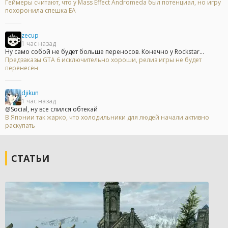
Геймеры считают, что у Mass Effect Andromeda был потенциал, но игру
похоронила спешка EA
zecup
1 час назад
Ну само собой не будет больше переносов. Конечно у Rockstar...
Предзаказы GTA 6 исключительно хороши, релиз игры не будет
перенесён
djikun
1 час назад
@Social, ну все слился обтекай
В Японии так жарко, что холодильники для людей начали активно
раскупать
СТАТЬИ