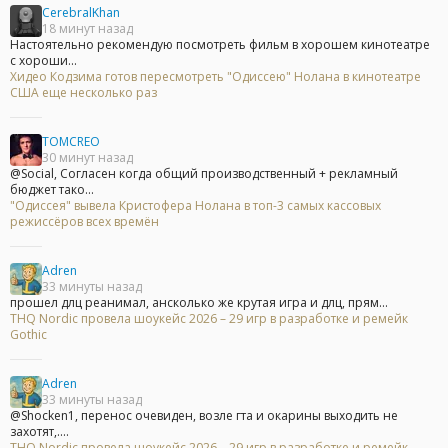
CerebralKhan
18 минут назад
Настоятельно рекомендую посмотреть фильм в хорошем кинотеатре
с хороши...
Хидео Кодзима готов пересмотреть "Одиссею" Нолана в кинотеатре
США еще несколько раз
TOMCREO
30 минут назад
@Social, Согласен когда общий производственный + рекламный
бюджет тако...
"Одиссея" вывела Кристофера Нолана в топ-3 самых кассовых
режиссёров всех времён
Adren
33 минуты назад
прошел длц реанимал, ансколько же крутая игра и длц, прям...
THQ Nordic провела шоукейс 2026 – 29 игр в разработке и ремейк
Gothic
Adren
33 минуты назад
@Shocken1, перенос очевиден, возле гта и окарины выходить не
захотят,....
THQ Nordic провела шоукейс 2026 – 29 игр в разработке и ремейк