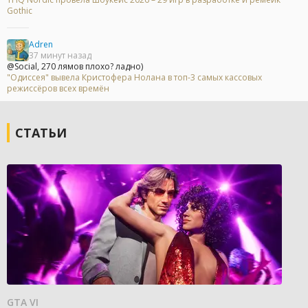
Gothic
Adren
37 минут назад
@Social, 270 лямов плохо? ладно)
"Одиссея" вывела Кристофера Нолана в топ-3 самых кассовых
режиссёров всех времён
СТАТЬИ
GTA VI