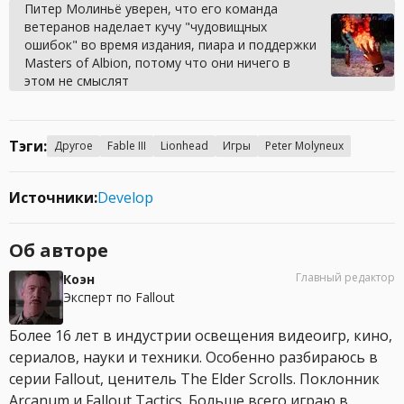
Питер Молиньё уверен, что его команда
ветеранов наделает кучу "чудовищных
ошибок" во время издания, пиара и поддержки
Masters of Albion, потому что они ничего в
этом не смыслят
Тэги:
Другое
Fable III
Lionhead
Игры
Peter Molyneux
Источники:
Develop
Об авторе
Главный редактор
Коэн
Эксперт по Fallout
Более 16 лет в индустрии освещения видеоигр, кино,
сериалов, науки и техники. Особенно разбираюсь в
серии Fallout, ценитель The Elder Scrolls. Поклонник
Arcanum и Fallout Tactics. Больше всего играю в