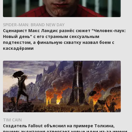
SPIDER-MAN: BRAND NEW DAY
Сценарист Макс Ландис разнёс сюжет "Человек-паук:
Новый день" с его странным сексуальным
подтекстом, а финальную схватку назвал боем с
каскадёрами
TIM CAIN
Создатель Fallout объяснил на примере Толкина,
почему аудитория отвергает новые идеи из-за имени