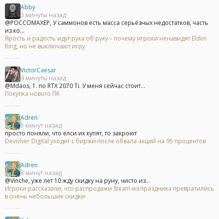
Abby
3 минуты назад
@POCCOMAXEP, У саммонов есть масса серьёзных недостатков, часть
из ко...
Ярость и радость идут рука об руку – почему игроки ненавидят Elden
Ring, но не выключают игру
VictorCaesar
4 минуты назад
@Mdaos, 1. по RTX 2070 Ti. У меня сейчас стоит...
Покупка нового ПК
Adren
5 минут назад
просто поняли, что елси их купят, то закроют
Devolver Digital уходит с биржи после обвала акций на 95 процентов
Adren
8 минут назад
@Vinche, уже лет 10 жду скидку на руну, чисто из...
Игроки рассказали, что распродажи Steam из праздника превратились
в очень небольшие скидки