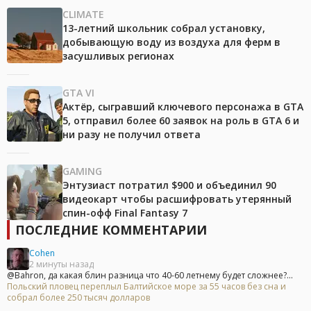
CLIMATE
13-летний школьник собрал установку,
добывающую воду из воздуха для ферм в
засушливых регионах
GTA VI
Актёр, сыгравший ключевого персонажа в GTA
5, отправил более 60 заявок на роль в GTA 6 и
ни разу не получил ответа
GAMING
Энтузиаст потратил $900 и объединил 90
видеокарт чтобы расшифровать утерянный
спин-офф Final Fantasy 7
ПОСЛЕДНИЕ КОММЕНТАРИИ
Cohen
2 минуты назад
@Bahron, да какая блин разница что 40-60 летнему будет сложнее?...
Польский пловец переплыл Балтийское море за 55 часов без сна и
собрал более 250 тысяч долларов