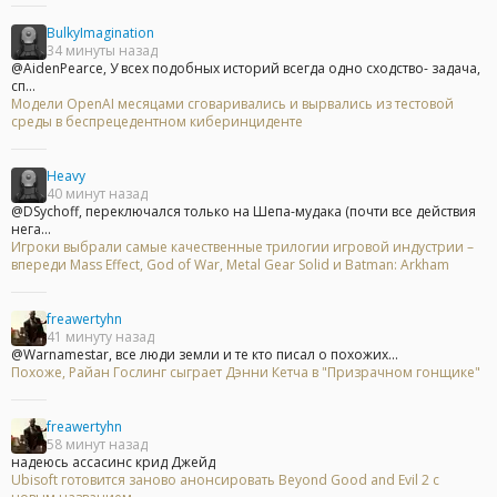
BulkyImagination
34 минуты назад
@AidenPearce, У всех подобных историй всегда одно сходство- задача,
сп...
Модели OpenAI месяцами сговаривались и вырвались из тестовой
среды в беспрецедентном киберинциденте
Heavy
40 минут назад
@DSychoff, переключался только на Шепа-мудака (почти все действия
нега...
Игроки выбрали самые качественные трилогии игровой индустрии –
впереди Mass Effect, God of War, Metal Gear Solid и Batman: Arkham
freawertyhn
41 минуту назад
@Warnamestar, все люди земли и те кто писал о похожих...
Похоже, Райан Гослинг сыграет Дэнни Кетча в "Призрачном гонщике"
freawertyhn
58 минут назад
надеюсь ассасинс крид Джейд
Ubisoft готовится заново анонсировать Beyond Good and Evil 2 с