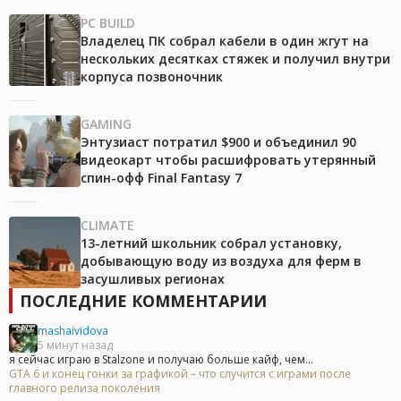
PC BUILD
Владелец ПК собрал кабели в один жгут на
нескольких десятках стяжек и получил внутри
корпуса позвоночник
GAMING
Энтузиаст потратил $900 и объединил 90
видеокарт чтобы расшифровать утерянный
спин-офф Final Fantasy 7
CLIMATE
13-летний школьник собрал установку,
добывающую воду из воздуха для ферм в
засушливых регионах
ПОСЛЕДНИЕ КОММЕНТАРИИ
mashaividova
5 минут назад
я сейчас играю в Stalzone и получаю больше кайф, чем...
GTA 6 и конец гонки за графикой – что случится с играми после
главного релиза поколения