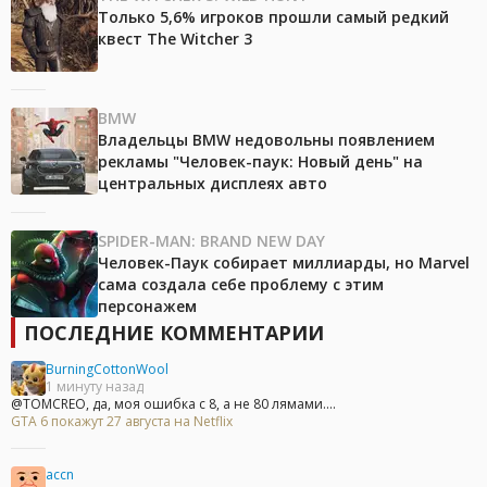
Только 5,6% игроков прошли самый редкий
квест The Witcher 3
BMW
Владельцы BMW недовольны появлением
рекламы "Человек-паук: Новый день" на
центральных дисплеях авто
SPIDER-MAN: BRAND NEW DAY
Человек-Паук собирает миллиарды, но Marvel
сама создала себе проблему с этим
персонажем
ПОСЛЕДНИЕ КОММЕНТАРИИ
BurningCottonWool
1 минуту назад
@TOMCREO, да, моя ошибка с 8, а не 80 лямами....
GTA 6 покажут 27 августа на Netflix
accn