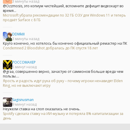
3 минуты назад
@Ozzmosis, это копиум чистейший, вспомните дефицит видеокарт во
время...
Microsoft убрала рекомендации по 32 ГБ ОЗУ для Windows 11 и теперь
продаёт Surface с 8 ГБ
DDMkIII
3 минуты назад
Круто конечно, но хотелось бы конечно официальный ремастер на ПК
Condemned 2 Bloodshot добралась до ПК спустя 18 лет
POCCOMAXEP
5 минут назад
@graa, совершенно верно, зачастую от саммонов больше вреда чем
пользы....
Ярость и радость идут рука об руку – почему игроки ненавидят Elden
Ring, но не выключают игру
Sagisnusman
9 минут назад
Неужели ставка на слоп оказалась не очень.
Spotify сделала ставку на ИИ-музыку и потеряла 8% капитализации за
день