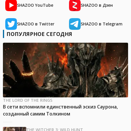
SHAZOO YouTube
SHAZOO в Дзен
SHAZOO в Twitter
SHAZOO в Telegram
ПОПУЛЯРНОЕ СЕГОДНЯ
THE LORD OF THE RINGS
В сети вспомнили единственный эскиз Саурона,
созданный самим Толкином
THE WITCHER 3: WILD HUNT