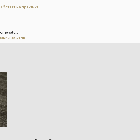
.
 работает на практике
om/watc...
зации за день