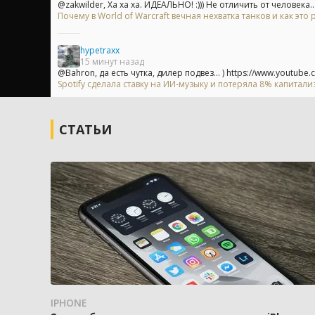
@zakwilder, Ха ха ха. ИДЕАЛЬНО! :))) Не отличить от человека...
Почему в World of Warcraft вечная нехватка танков и как это
hypetraxx
15 минут назад
@Bahron, да есть чутка, дилер подвез... ) https://www.youtube.c
Spotify сделала ставку на ИИ-музыку и потеряла 8% капитали
СТАТЬИ
IPHONE