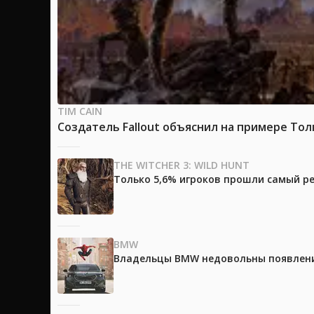
TIM CAIN
Создатель Fallout объяснил на примере Тол
THE WITCHER 3: WILD HUNT
Только 5,6% игроков прошли самый ре
BMW
Владельцы BMW недовольны появление