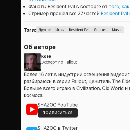
Фанаты Resident Evil в восторге от
того, ка
Стример прошёл все 27 частей
Resident Evi
Тэги:
Другое
Игры
Resident Evil
Япония
Music
Об авторе
Коэн
Эксперт по Fallout
Более 16 лет в индустрии освещения видеоигр
разбираюсь в серии Fallout, ценитель The Elder
Больше всего играю в Civilization, Old World
космоса.
SHAZOO YouTube
ПОДПИСАТЬСЯ
SHAZOO в Twitter