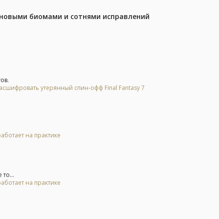
с новыми биомами и сотнями исправлений
ов.
асшифровать утерянный спин-офф Final Fantasy 7
 работает на практике
то...
 работает на практике