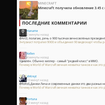
MINECRAFT
Minecraft получила обновление 3.45 
ПОСЛЕДНИЕ КОММЕНТАРИИ
Haname
2 минуты назад
@Art3, полагаю, речь о 900 тысячах вечнозелёных президент
Энтузиаст потратил $900 и объединил 90 видеокарт чтобы р
Kellen
4 минуты назад
Удивлён. Обычно хиллер - самый "редкий класс" в ММО.
Почему в World of Warcraft вечная нехватка танков и как это
shKreyt
10 минут назад
@ReKsS,Данжи Лича и современные данжи это два разных не 
Почему в World of Warcraft вечная нехватка танков и как это
Fortuna
13 минут назад