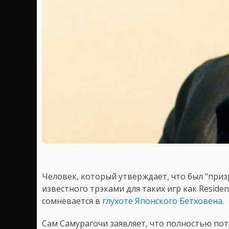
Человек, который утверждает, что был "при
известного трэками для таких игр как Resident
сомневается в
глухоте Японского Бетховена
.
Сам Самурагочи заявляет, что полностью поте