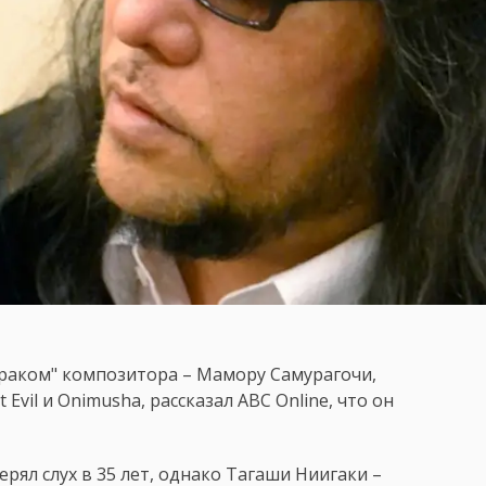
зраком" композитора – Мамору Самурагочи,
 Evil и Onimusha, рассказал ABC Online, что он
рял слух в 35 лет, однако Тагаши Ниигаки –