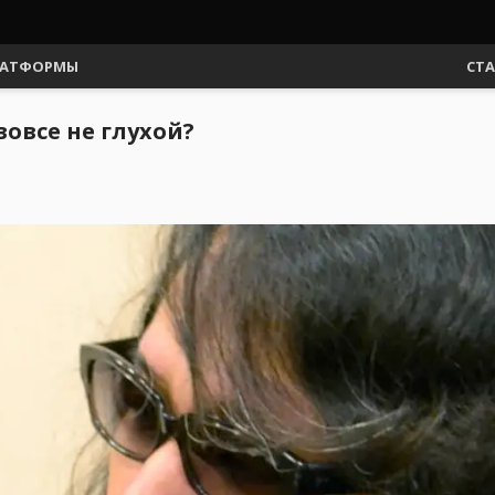
АТФОРМЫ
СТ
вовсе не глухой?