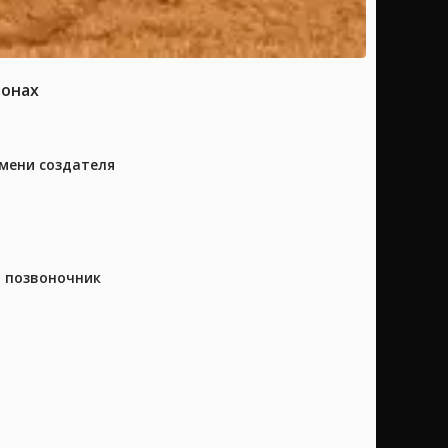
ионах
имени создателя
а позвоночник