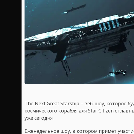
The Next Great Starship – веб-шоу, которое б
космического корабля для Star Citizen с глав
уже сегодня.
Еженедельное шоу, в котором примет участие