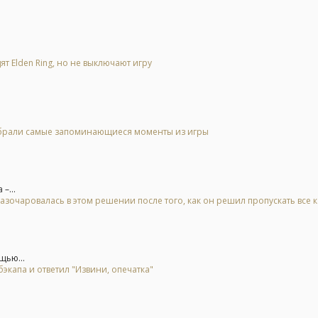
ят Elden Ring, но не выключают игру
 выбрали самые запоминающиеся моменты из игры
–...
азочаровалась в этом решении после того, как он решил пропускать все 
щью...
экапа и ответил "Извини, опечатка"