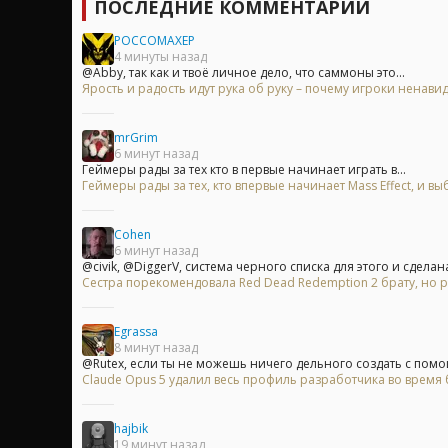
ПОСЛЕДНИЕ КОММЕНТАРИИ
POCCOMAXEP
4 минуты назад
@Abby, так как и твоё личное дело, что саммоны это...
Ярость и радость идут рука об руку – почему игроки ненавид
mrGrim
6 минут назад
Геймеры рады за тех кто в первые начинает играть в...
Геймеры рады за тех, кто впервые начинает Mass Effect, и
Cohen
6 минут назад
@civik, @DiggerV, система черного списка для этого и сделана 
Сестра порекомендовала Red Dead Redemption 2 брату, но р
Egrassa
8 минут назад
@Rutex, если ты не можешь ничего дельного создать с помо
Claude Opus 5 удалил весь профиль разработчика во время б
hajbik
19 минут назад