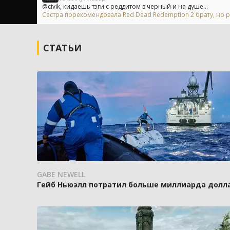
@civik, кидаешь тэги с реддитом в черный и на душе...
Сестра порекомендовала Red Dead Redemption 2 брату, но р
СТАТЬИ
GABE NEWELL
Гейб Ньюэлл потратил больше миллиарда доллар