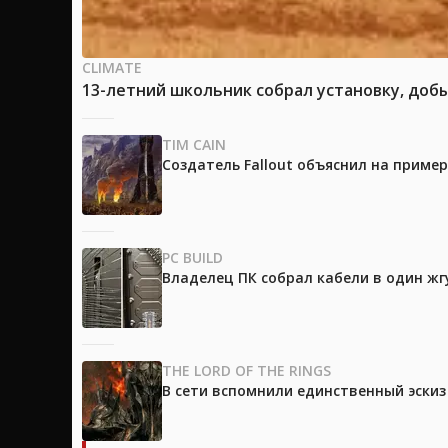
CLIMATE
13-летний школьник собрал установку, доб
TIM CAIN
Создатель Fallout объяснил на приме
PC BUILD
Владелец ПК собрал кабели в один жг
THE LORD OF THE RINGS
В сети вспомнили единственный эски