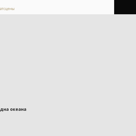
катсцены
 дна океана