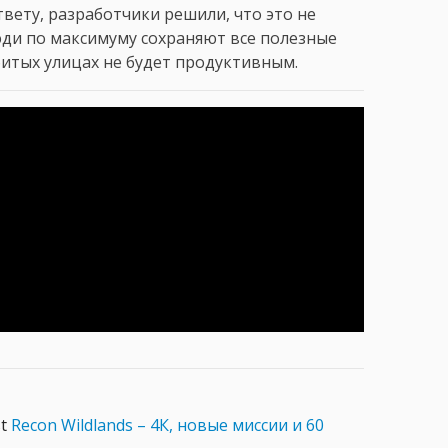
твету, разработчики решили, что это не
люди по максимуму сохраняют все полезные
битых улицах не будет продуктивным.
st
Recon Wildlands – 4К, новые миссии и 60