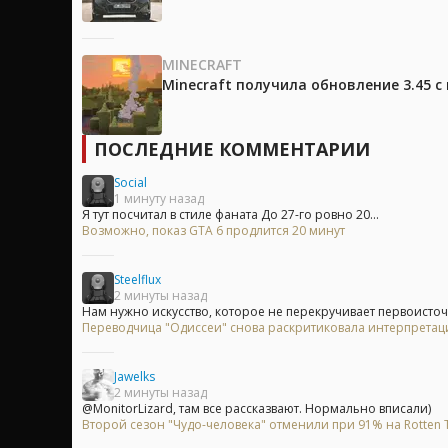
MINECRAFT
Minecraft получила обновление 3.45 
ПОСЛЕДНИЕ КОММЕНТАРИИ
Social
1 минуту назад
Я тут посчитал в стиле фаната До 27-го ровно 20...
Возможно, показ GTA 6 продлится 20 минут
Steelflux
2 минуты назад
Нам нужно искусство, которое не перекручивает первоисточн
Переводчица "Одиссеи" снова раскритиковала интерпрета
Jawelks
2 минуты назад
@MonitorLizard, там все рассказвают. Нормально вписали)
Второй сезон "Чудо-человека" отменили при 91% на Rotten