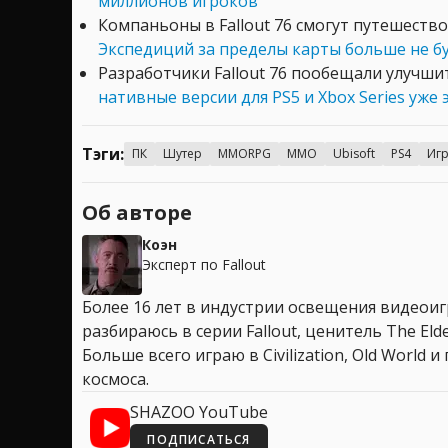
миллионов игроков
Компаньоны в Fallout 76 смогут путешеств
Экспедиций за пределы карты больше не б
Разработчики Fallout 76 пообещали улучш
нативные версии для PS5 и Xbox Series уже
Тэги:
ПК
Шутер
MMORPG
MMO
Ubisoft
PS4
Иг
Об авторе
Коэн
Эксперт по Fallout
Более 16 лет в индустрии освещения видеоигр
разбираюсь в серии Fallout, ценитель The Elder
Больше всего играю в Civilization, Old World
космоса.
SHAZOO YouTube
ПОДПИСАТЬСЯ