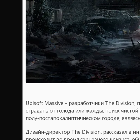
Ubisoft Massive – разработчики The Division,
страдать от голода или жажды, поиск чистой
полу-постапокалиптичиеском городе, являяс
Дизайн-директор The Division, рассказал в ин
происходит во время серьезного кризиса, обы