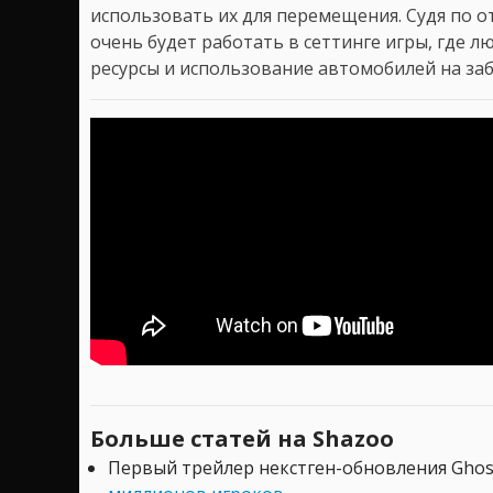
использовать их для перемещения. Судя по о
очень будет работать в сеттинге игры, где 
ресурсы и использование автомобилей на за
Больше статей на Shazoo
Первый трейлер некстген-обновления Gho