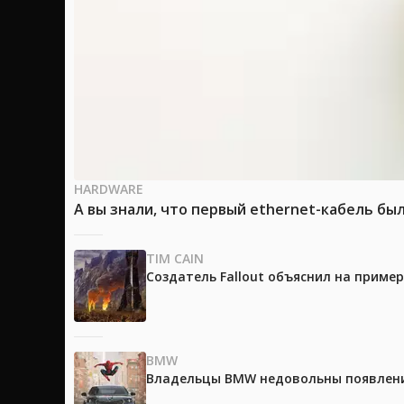
HARDWARE
А вы знали, что первый ethernet-кабель бы
TIM CAIN
Создатель Fallout объяснил на приме
BMW
Владельцы BMW недовольны появление