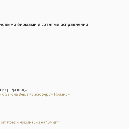
с новыми биомами и сотнями исправлений
ик ради того,...
цию Закона Зевса Кристофером Ноланом
 Tomatoes и номинации на "Эмми"