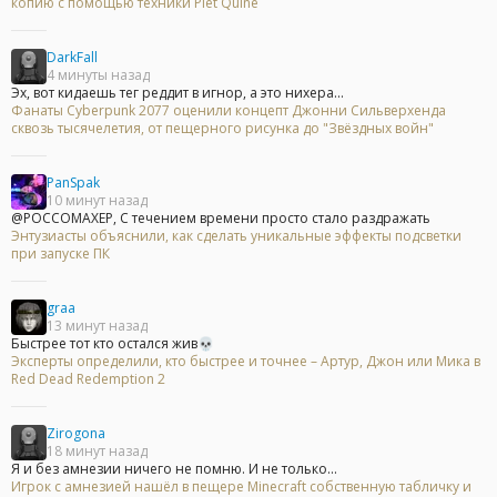
копию с помощью техники Piet Quine
DarkFall
4 минуты назад
Эх, вот кидаешь тег реддит в игнор, а это нихера...
Фанаты Cyberpunk 2077 оценили концепт Джонни Сильверхенда
сквозь тысячелетия, от пещерного рисунка до "Звёздных войн"
PanSpak
10 минут назад
@POCCOMAXEP, С течением времени просто стало раздражать
Энтузиасты объяснили, как сделать уникальные эффекты подсветки
при запуске ПК
graa
13 минут назад
Быстрее тот кто остался жив💀
Эксперты определили, кто быстрее и точнее – Артур, Джон или Мика в
Red Dead Redemption 2
Zirogona
18 минут назад
Я и без амнезии ничего не помню. И не только...
Игрок с амнезией нашёл в пещере Minecraft собственную табличку и