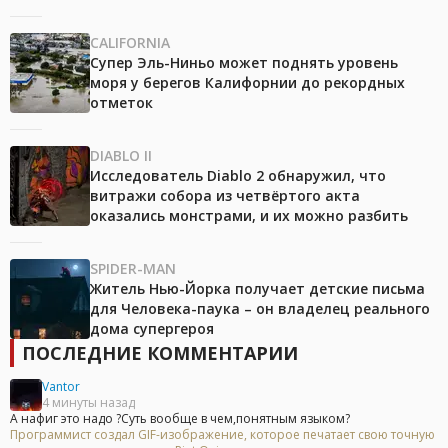
CALIFORNIA
Супер Эль-Ниньо может поднять уровень
моря у берегов Калифорнии до рекордных
отметок
DIABLO II
Исследователь Diablo 2 обнаружил, что
витражи собора из четвёртого акта
оказались монстрами, и их можно разбить
SPIDER-MAN
Житель Нью-Йорка получает детские письма
для Человека-паука – он владелец реального
дома супергероя
ПОСЛЕДНИЕ КОММЕНТАРИИ
Vantor
4 минуты назад
А нафиг это надо ?Суть вообще в чем,понятным языком?
Программист создал GIF-изображение, которое печатает свою точную