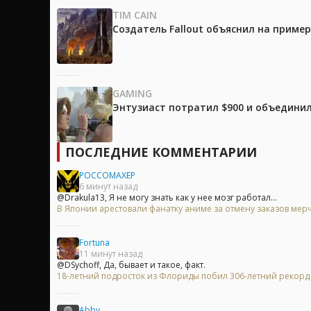
TIM CAIN
Создатель Fallout объяснил на приме
GAMING
Энтузиаст потратил $900 и объединил
ПОСЛЕДНИЕ КОММЕНТАРИИ
POCCOMAXEP
6 минут назад
@Drakula13, Я не могу знать как у нее мозг работал...
В Японии арестовали фанатку аниме за отмену заказов мерч
Fortuna
11 минут назад
@DSychoff, Да, бывает и такое, факт.
18-летний подросток из Флориды побил 306-летний рекорд
Abby