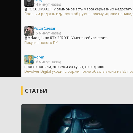
14 минут назад
@POCCOMAXEP, У саммонов есть масса серьёзных недостатков,
Ярость и радость идут рука об руку – почему игроки ненавид
VictorCaesar
15 минут назад
@Mdaos, 1. по RTX 2070 Ti. У меня сейчас стоит...
Покупка нового ПК
Adren
16 минут назад
просто поняли, что елси их купят, то закроют
Devolver Digital уходит с биржи после обвала акций на 95 п
СТАТЬИ