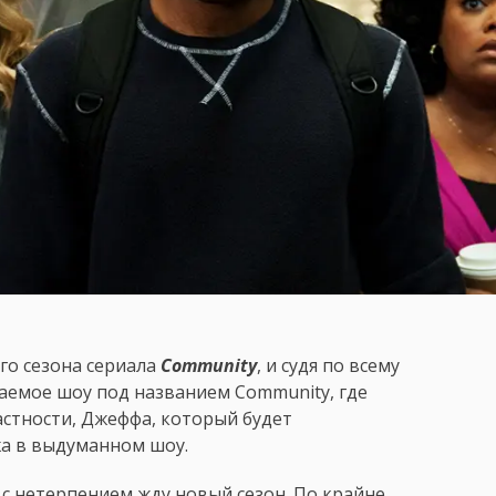
ого сезона сериала
Community
, и судя по всему
аемое шоу под названием Community, где
астности, Джеффа, который будет
жа в выдуманном шоу.
е с нетерпением жду новый сезон. По крайне