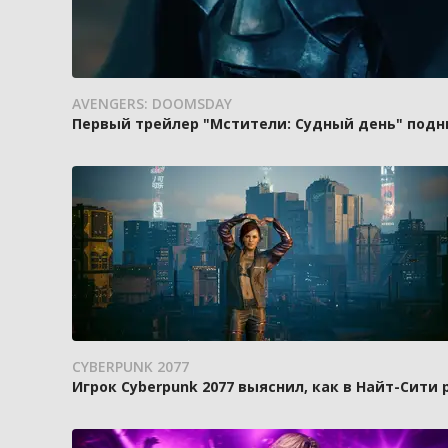
AVENGERS: DOOMSDAY
Первый трейлер "Мстители: Судный день" подн
CYBERPUNK 2077
Игрок Cyberpunk 2077 выяснил, как в Найт-Сити