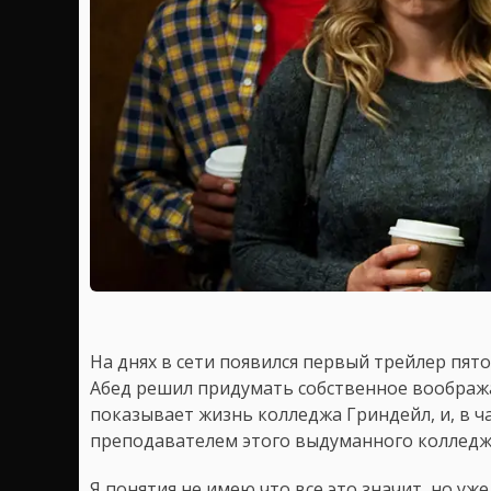
На днях в сети появился первый трейлер пят
Абед решил придумать собственное воображ
показывает жизнь колледжа Гриндейл, и, в ч
преподавателем этого выдуманного коллед
Я понятия не имею что все это значит, но уж