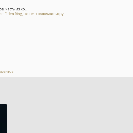
 часть из ко...
ят Elden Ring, но не выключают игру
роцентов