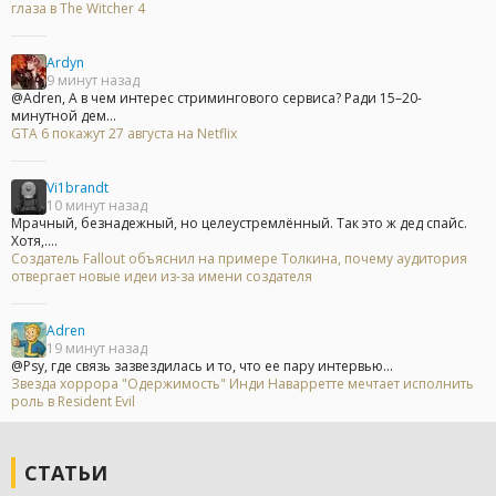
глаза в The Witcher 4
Ardyn
9 минут назад
@Adren, А в чем интерес стримингового сервиса? Ради 15–20-
минутной дем...
GTA 6 покажут 27 августа на Netflix
Vi1brandt
10 минут назад
Мрачный, безнадежный, но целеустремлённый. Так это ж дед спайс.
Хотя,....
Создатель Fallout объяснил на примере Толкина, почему аудитория
отвергает новые идеи из-за имени создателя
Adren
19 минут назад
@Psy, где связь зазвездилась и то, что ее пару интервью...
Звезда хоррора "Одержимость" Инди Наварретте мечтает исполнить
роль в Resident Evil
СТАТЬИ