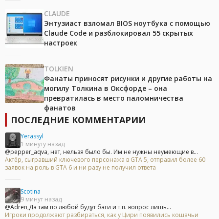
CLAUDE
Энтузиаст взломал BIOS ноутбука с помощью
Claude Code и разблокировал 55 скрытых
настроек
TOLKIEN
Фанаты приносят рисунки и другие работы на
могилу Толкина в Оксфорде – она
превратилась в место паломничества
фанатов
ПОСЛЕДНИЕ КОММЕНТАРИИ
Yerassyl
1 минуту назад
@pepper_aqva, нет, нельзя было бы. Им не нужны неумеющие в...
Актёр, сыгравший ключевого персонажа в GTA 5, отправил более 60
заявок на роль в GTA 6 и ни разу не получил ответа
Scotina
9 минут назад
@Adren,Да там по любой будут баги и т.п. вопрос лишь...
Игроки продолжают разбираться, как у Цири появились кошачьи