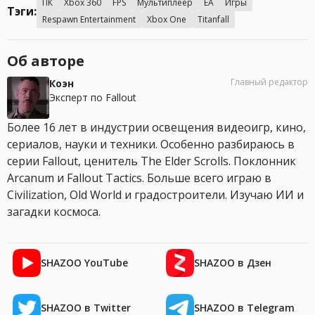
ПК
Xbox 360
FPS
Мультиплеер
EA
Игры
Тэги:
Respawn Entertainment
Xbox One
Titanfall
Об авторе
Главный редактор
Коэн
Эксперт по Fallout
Более 16 лет в индустрии освещения видеоигр, кино,
сериалов, науки и техники. Особенно разбираюсь в
серии Fallout, ценитель The Elder Scrolls. Поклонник
Arcanum и Fallout Tactics. Больше всего играю в
Civilization, Old World и градостроители. Изучаю ИИ и
загадки космоса.
SHAZOO YouTube
SHAZOO в Дзен
SHAZOO в Twitter
SHAZOO в Telegram