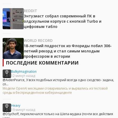
REDDIT
Энтузиаст собрал современный ПК в
олдскульном корпусе с кнопкой Turbo и
цифровым табло
WORLD RECORD
18-летний подросток из Флориды побил 306-
летний рекорд и стал самым молодым
профессором в истории
ПОСЛЕДНИЕ КОММЕНТАРИИ
BulkyImagination
12 минут назад
@AidenPearce, У всех подобных историй всегда одно сходство- задача,
сп...
Модели OpenAI месяцами сговаривались и вырвались из тестовой
среды в беспрецедентном киберинциденте
Heavy
19 минут назад
@DSychoff, переключался только на Шепа-мудака (почти все действия