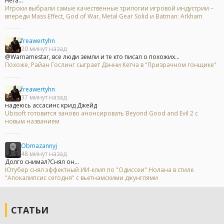
нега...
Игроки выбрали самые качественные трилогии игровой индустрии –
впереди Mass Effect, God of War, Metal Gear Solid и Batman: Arkham
freawertyhn
20 минут назад
@Warnamestar, все люди земли и те кто писал о похожих...
Похоже, Райан Гослинг сыграет Дэнни Кетча в "Призрачном гонщике"
freawertyhn
37 минут назад
надеюсь ассасинс крид Джейд
Ubisoft готовится заново анонсировать Beyond Good and Evil 2 с
новым названием
Obmazannyj
48 минут назад
Долго снимал?Снял он...
Ютубер снял эффектный ИИ-клип по "Одиссеи" Нолана в стиле
"Апокалипсис сегодня" с вьетнамскими джунглями
СТАТЬИ