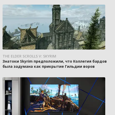
THE ELDER SCROLLS V: SKYRIM
Знатоки Skyrim предположили, что Коллегия бардов
была задумана как прикрытие Гильдии воров