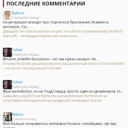
ПОСЛЕДНИЕ КОММЕНТАРИИ
Bahron
2 минуты назад
На ум пришёл анекдот про старческое брюзжание:Экзамен в
институте. Сту...
Двадцать лет спустя игроки спорят, что убило огромный мир World of
Warcraft – летающие маунты или телепорты
Cohen
3 минуты назад
@Adren, в Netflix бесплатно – но там нужен аккаунт. Не...
Почему Rockstar решила устроить расширенный показ GTA 6 на Netflix
– на шесть часов раньше YouTube
Cohen
4 минуты назад
@persuresdiction, он не Тодд Говард, просто один из дизайнеров, то...
Бывший разработчик Bethesda раскритиковал Starfield из-за
отсутствия полноценной процедурной генерации планет
Mdaos
5 минут назад
Мне больше понравилось интервью Нолана с китайцами, где ему