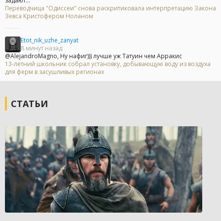
задают...
Переводчица "Одиссеи" снова раскритиковала интерпретацию Закона
Зевса Кристофером Ноланом
Etot_nik_uzhe_zanyat
8 минут назад
@AlejandroMagno, Ну нафиг))) лучше уж Татуин чем Арракис
13-летний школьник собрал установку, добывающую воду из воздуха
для ферм в засушливых регионах
СТАТЬИ