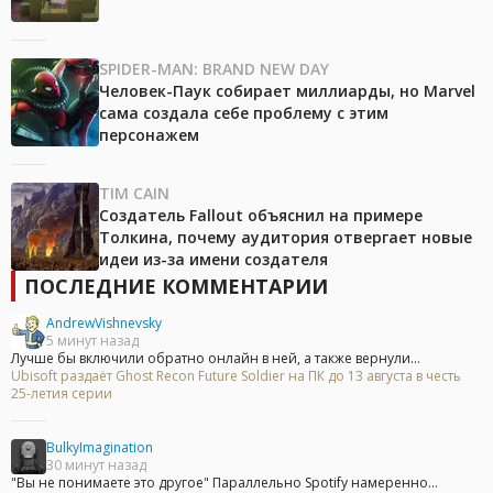
SPIDER-MAN: BRAND NEW DAY
Человек-Паук собирает миллиарды, но Marvel
сама создала себе проблему с этим
персонажем
TIM CAIN
Создатель Fallout объяснил на примере
Толкина, почему аудитория отвергает новые
идеи из-за имени создателя
ПОСЛЕДНИЕ КОММЕНТАРИИ
AndrewVishnevsky
5 минут назад
Лучше бы включили обратно онлайн в ней, а также вернули...
Ubisoft раздаёт Ghost Recon Future Soldier на ПК до 13 августа в честь
25-летия серии
BulkyImagination
30 минут назад
"Вы не понимаете это другое" Параллельно Spotify намеренно...