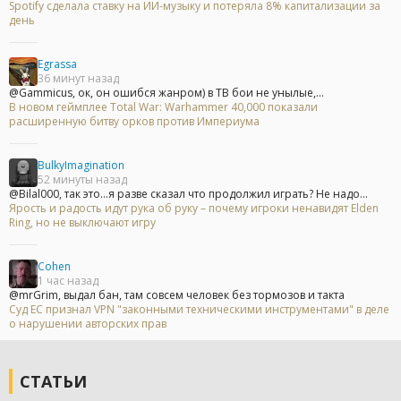
Spotify сделала ставку на ИИ-музыку и потеряла 8% капитализации за
день
Egrassa
36 минут назад
@Gammicus, ок, он ошибся жанром) в ТВ бои не унылые,...
В новом геймплее Total War: Warhammer 40,000 показали
расширенную битву орков против Империума
BulkyImagination
52 минуты назад
@Bilal000, так это...я разве сказал что продолжил играть? Не надо...
Ярость и радость идут рука об руку – почему игроки ненавидят Elden
Ring, но не выключают игру
Cohen
1 час назад
@mrGrim, выдал бан, там совсем человек без тормозов и такта
Суд ЕС признал VPN "законными техническими инструментами" в деле
о нарушении авторских прав
СТАТЬИ