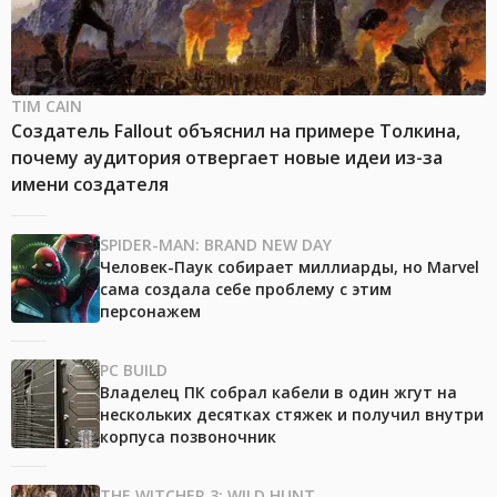
TIM CAIN
Создатель Fallout объяснил на примере Толкина,
почему аудитория отвергает новые идеи из-за
имени создателя
SPIDER-MAN: BRAND NEW DAY
Человек-Паук собирает миллиарды, но Marvel
сама создала себе проблему с этим
персонажем
PC BUILD
Владелец ПК собрал кабели в один жгут на
нескольких десятках стяжек и получил внутри
корпуса позвоночник
THE WITCHER 3: WILD HUNT