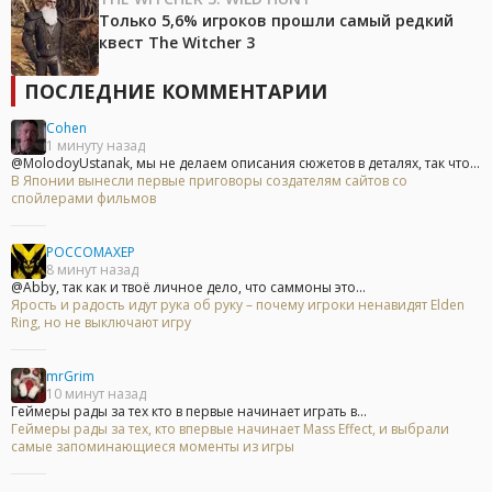
Только 5,6% игроков прошли самый редкий
квест The Witcher 3
ПОСЛЕДНИЕ КОММЕНТАРИИ
Cohen
1 минуту назад
@MolodoyUstanak, мы не делаем описания сюжетов в деталях, так что...
В Японии вынесли первые приговоры создателям сайтов со
спойлерами фильмов
POCCOMAXEP
8 минут назад
@Abby, так как и твоё личное дело, что саммоны это...
Ярость и радость идут рука об руку – почему игроки ненавидят Elden
Ring, но не выключают игру
mrGrim
10 минут назад
Геймеры рады за тех кто в первые начинает играть в...
Геймеры рады за тех, кто впервые начинает Mass Effect, и выбрали
самые запоминающиеся моменты из игры