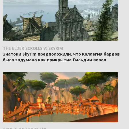
THE ELDER SCROLLS V: SKYRIM
Знатоки Skyrim предположили, что Коллегия бардов
была задумана как прикрытие Гильдии воров