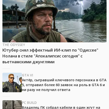
THE ODYSSEY
Ютубер снял эффектный ИИ-клип по "Одиссее"
Нолана в стиле "Апокалипсис сегодня" с
вьетнамскими джунглями
GTA VI
Актёр, сыгравший ключевого персонажа в GTA
5, отправил более 60 заявок на роль в GTA 6 и
ни разу не получил ответа
PC BUILD
Владелец ПК собрал кабели в один жгут на