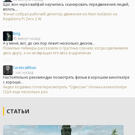
Щас вон через вайфай научились сканировать передвижения людей,
вплоть...
Фанат собрал рабочий детектор движения из Alien Isolation на
Raspberry Pi Zero 2 W
Belg
45 минут назад
А у меня, вот, до сих пор лежит несколько дисков...
Пожилые геймеры рассказали о грустных случаях, когда одалживали
диск другу, а он возвращал его весь в царапинах
CerebralKhan
1 час назад
Настоятельно рекомендую посмотреть фильм в хорошем кинотеатре
с хороши...
Хидео Кодзима готов пересмотреть "Одиссею" Нолана в кинотеатре
США еще несколько раз
СТАТЬИ