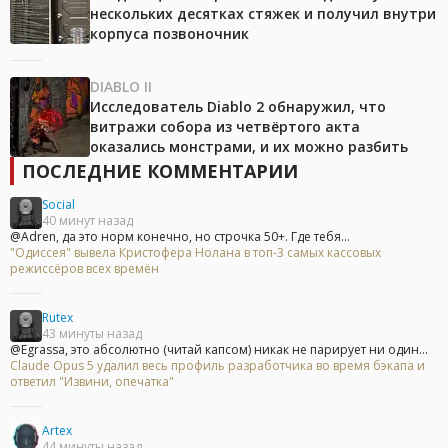
нескольких десятках стяжек и получил внутри
корпуса позвоночник
DIABLO II
Исследователь Diablo 2 обнаружил, что
витражи собора из четвёртого акта
оказались монстрами, и их можно разбить
ПОСЛЕДНИЕ КОММЕНТАРИИ
Social
40 минут назад
@Adren, да это норм конечно, но строчка 50+. Где тебя...
"Одиссея" вывела Кристофера Нолана в топ-3 самых кассовых
режиссёров всех времён
Rutex
43 минуты назад
@Egrassa, это абсолютно (читай капсом) никак не парирует ни один...
Claude Opus 5 удалил весь профиль разработчика во время бэкапа и
ответил "Извини, опечатка"
Artex
44 минуты назад