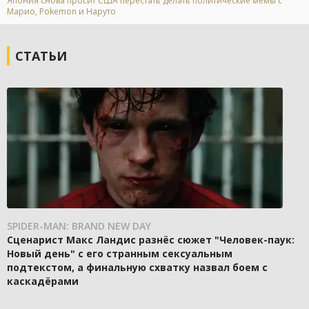
Япония снова просит США перестать делать политические мемы с
Марио, Pokemon и Наруто
СТАТЬИ
SPIDER-MAN: BRAND NEW DAY
Сценарист Макс Ландис разнёс сюжет "Человек-паук:
Новый день" с его странным сексуальным
подтекстом, а финальную схватку назвал боем с
каскадёрами