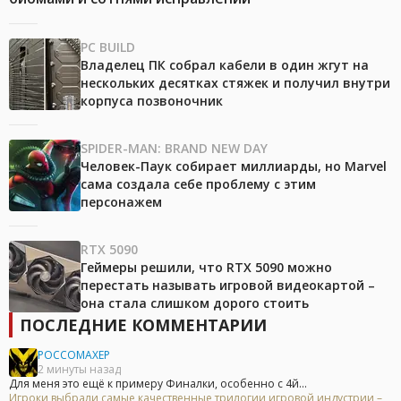
PC BUILD
Владелец ПК собрал кабели в один жгут на
нескольких десятках стяжек и получил внутри
корпуса позвоночник
SPIDER-MAN: BRAND NEW DAY
Человек-Паук собирает миллиарды, но Marvel
сама создала себе проблему с этим
персонажем
RTX 5090
Геймеры решили, что RTX 5090 можно
перестать называть игровой видеокартой –
она стала слишком дорого стоить
ПОСЛЕДНИЕ КОММЕНТАРИИ
POCCOMAXEP
2 минуты назад
Для меня это ещё к примеру Финалки, особенно с 4й...
Игроки выбрали самые качественные трилогии игровой индустрии –