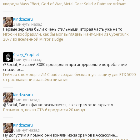
впереди Mass Effect, God of War, Metal Gear Solid и Batman: Arkham
Kindzazaru
2 минуты назад
Первые зеркала были очень стильными, вторая часть уже не то
Игроки вообразили, как бы мог выглядеть Найт-Сити из Cyberpunk
2077 во вселенной Mirror's Edge
Crazy_Prophet
3 минуты назад
@Social, На своей 3080 проверял и при андервольте потребление
снизилос...
Геймер с помощью ИИ Claude создал бесплатную защиту для RTX 5090
от расплавления разъёма питания
Kindzazaru
5 минут назад
@Social, Так ты фанат оказывается, а как грамотно скрывал
Возможно, показ GTA 6 продлится 20 минут
Kindzazaru
6 минут назад
Ну допустим я помню они воняли из-за храмов в Ассассине...