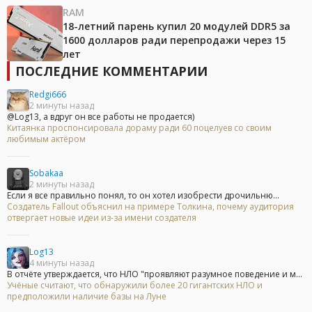
RAM
18-летний парень купил 20 модулей DDR5 за
1600 долларов ради перепродажи через 15
лет
ПОСЛЕДНИЕ КОММЕНТАРИИ
Redgi666
2 минуты назад
@Log13, а вдруг он все работы не продается)
Китаянка проспонсировала дораму ради 60 поцелуев со своим
любимым актёром
Sobakaa
2 минуты назад
Если я все правильно понял, то он хотел изобрести дрочильню...
Создатель Fallout объяснил на примере Толкина, почему аудитория
отвергает новые идеи из-за имени создателя
Log13
4 минуты назад
В отчёте утверждается, что НЛО "проявляют разумное поведение и м...
Учёные считают, что обнаружили более 20 гигантских НЛО и
предположили наличие базы на Луне