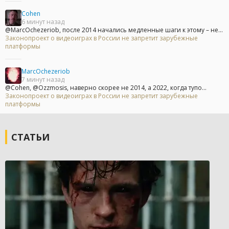
Cohen
6 минут назад
@MarcOchezeriob, после 2014 начались медленные шаги к этому – не...
Законопроект о видеоиграх в России не запретит зарубежные
платформы
MarcOchezeriob
7 минут назад
@Cohen, @Ozzmosis, наверно скорее не 2014, а 2022, когда тупо...
Законопроект о видеоиграх в России не запретит зарубежные
платформы
СТАТЬИ