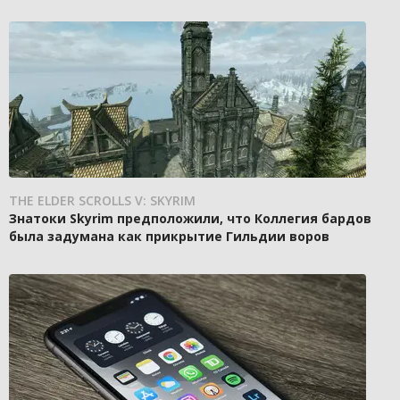
THE ELDER SCROLLS V: SKYRIM
Знатоки Skyrim предположили, что Коллегия бардов
была задумана как прикрытие Гильдии воров