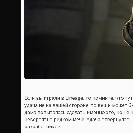
Если вы играли в Lineаge, то помните, что т
удача не на вашей стороне, то вещь может 
дама попыталась сделать именно это, но не 
невероятно редком мече. Удача отвернулась от
разработчиков.