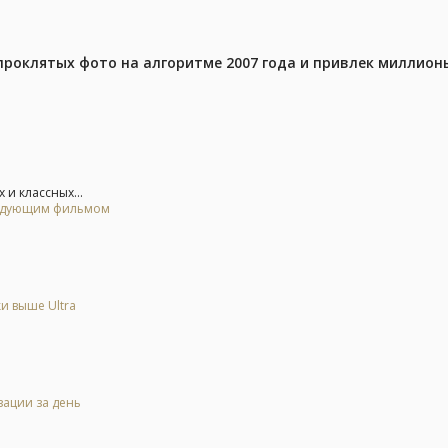
проклятых фото на алгоритме 2007 года и привлек миллио
и классных...
следующим фильмом
и выше Ultra
зации за день