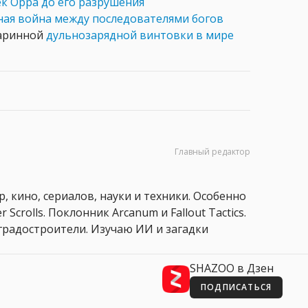
ек Орра до его разрушения
ная война между последователями богов
таринной
дульнозарядной винтовки в мире
Главный редактор
, кино, сериалов, науки и техники. Особенно
 Scrolls. Поклонник Arcanum и Fallout Tactics.
 и градостроители. Изучаю ИИ и загадки
SHAZOO в Дзен
ПОДПИСАТЬСЯ