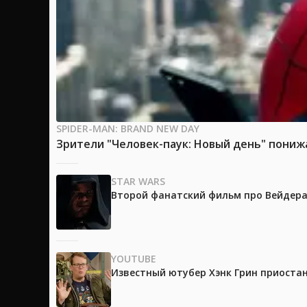
SPIDER-MAN: BRAND NEW DAY
Зрители "Человек-паук: Новый день" пони
STAR WARS
Второй фанатский фильм про Вейдера 
YOUTUBE
Известный ютубер Хэнк Грин приоста