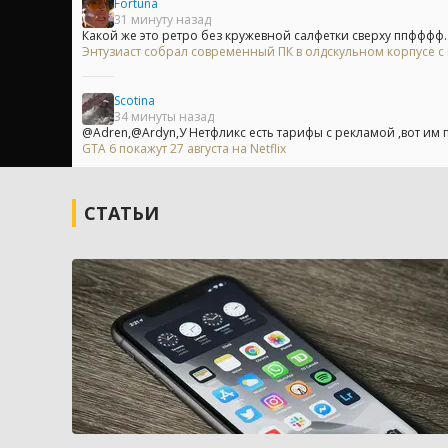
Fortuna
31 минуту назад
Какой же это ретро без кружевной салфетки сверху ппфффф..
Энтузиаст собрал современный ПК в олдскульном корпусе с
Scotina
34 минуты назад
@Adren,@Ardyn,У Нетфликс есть тарифы с рекламой ,вот им по
GTA 6 покажут 27 августа на Netflix
СТАТЬИ