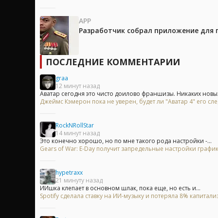
APP
Разработчик собрал приложение для 
ПОСЛЕДНИЕ КОММЕНТАРИИ
graa
12 минут назад
Аватар сегодня это чисто доилово франшизы. Никаких новых 
Джеймс Кэмерон пока не уверен, будет ли "Аватар 4" его 
RockNRollStar
14 минут назад
Это конечно хорошо, но по мне такого рода настройки -...
Gears of War: E-Day получит запредельные настройки график
hypetraxx
21 минуту назад
ИИшка клепает в основном шлак, пока еще, но есть и...
Spotify сделала ставку на ИИ-музыку и потеряла 8% капитали