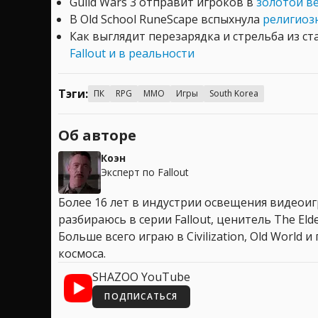
Guild Wars 3 отправит игроков в
золотой в
В Old School RuneScape вспыхнула
религиоз
Как выглядит перезарядка и стрельба из с
Fallout и в реальности
Тэги:
ПК
RPG
MMO
Игры
South Korea
Об авторе
Коэн
Эксперт по Fallout
Более 16 лет в индустрии освещения видеоигр
разбираюсь в серии Fallout, ценитель The Elder
Больше всего играю в Civilization, Old World
космоса.
SHAZOO YouTube
ПОДПИСАТЬСЯ