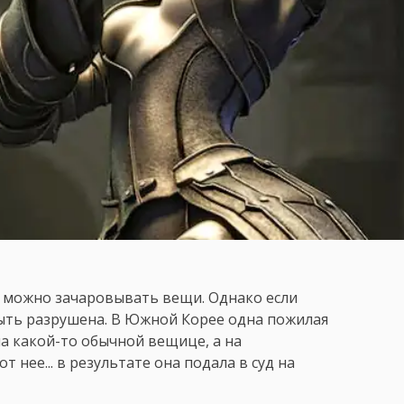
ут можно зачаровывать вещи. Однако если
быть разрушена. В Южной Корее одна пожилая
на какой-то обычной вещице, а на
 нее... в результате она подала в суд на