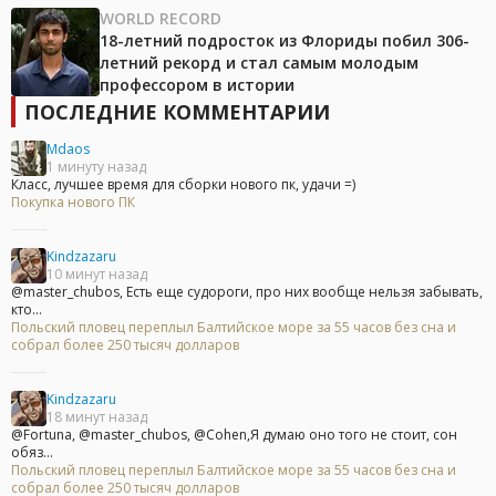
WORLD RECORD
18-летний подросток из Флориды побил 306-
летний рекорд и стал самым молодым
профессором в истории
ПОСЛЕДНИЕ КОММЕНТАРИИ
Mdaos
1 минуту назад
Класс, лучшее время для сборки нового пк, удачи =)
Покупка нового ПК
Kindzazaru
10 минут назад
@master_chubos, Есть еще судороги, про них вообще нельзя забывать,
кто...
Польский пловец переплыл Балтийское море за 55 часов без сна и
собрал более 250 тысяч долларов
Kindzazaru
18 минут назад
@Fortuna, @master_chubos, @Cohen,Я думаю оно того не стоит, сон
обяз...
Польский пловец переплыл Балтийское море за 55 часов без сна и
собрал более 250 тысяч долларов