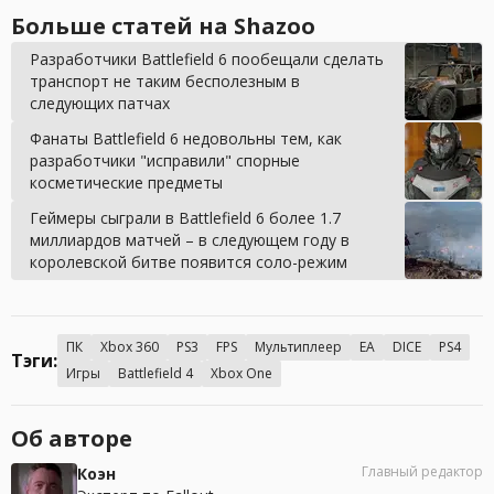
Больше статей на Shazoo
Разработчики Battlefield 6 пообещали сделать
транспорт не таким бесполезным в
следующих патчах
Фанаты Battlefield 6 недовольны тем, как
разработчики "исправили" спорные
косметические предметы
Геймеры сыграли в Battlefield 6 более 1.7
миллиардов матчей – в следующем году в
королевской битве появится соло-режим
ПК
Xbox 360
PS3
FPS
Мультиплеер
EA
DICE
PS4
Тэги:
Игры
Battlefield 4
Xbox One
Об авторе
Главный редактор
Коэн