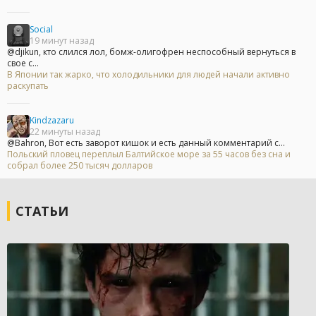
Social
19 минут назад
@djikun, кто слился лол, бомж-олигофрен неспособный вернуться в
свое с...
В Японии так жарко, что холодильники для людей начали активно
раскупать
Kindzazaru
22 минуты назад
@Bahron, Вот есть заворот кишок и есть данный комментарий с...
Польский пловец переплыл Балтийское море за 55 часов без сна и
собрал более 250 тысяч долларов
СТАТЬИ