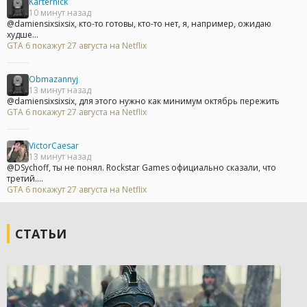
Karternick
10 минут назад
@damiensixsixsix, кто-то готовы, кто-то нет, я, например, ожидаю
худше...
GTA 6 покажут 27 августа на Netflix
Obmazannyj
13 минут назад
@damiensixsixsix, для этого нужно как минимум октябрь пережить
GTA 6 покажут 27 августа на Netflix
VictorCaesar
13 минут назад
@DSychoff, ты не понял. Rockstar Games официально сказали, что
третий....
GTA 6 покажут 27 августа на Netflix
СТАТЬИ