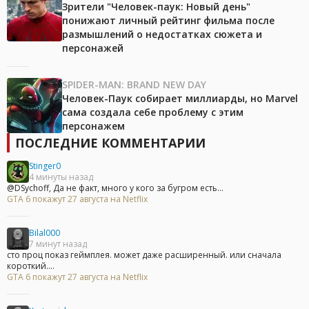
Зрители "Человек-паук: Новый день"
понижают личный рейтинг фильма после
размышлений о недостатках сюжета и
персонажей
SPIDER-MAN: BRAND NEW DAY
Человек-Паук собирает миллиарды, но Marvel
сама создала себе проблему с этим
персонажем
ПОСЛЕДНИЕ КОММЕНТАРИИ
Stinger0
4 минуты назад
@DSychoff, Да не факт, много у кого за бугром есть...
GTA 6 покажут 27 августа на Netflix
Bilal000
7 минут назад
сто проц показ геймплея. может даже расширенный. или сначала
короткий....
GTA 6 покажут 27 августа на Netflix