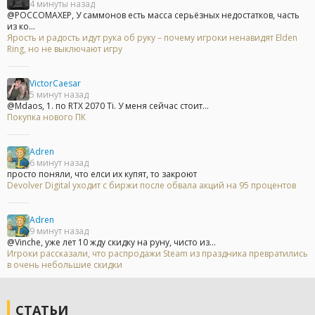
4 минуты назад
@POCCOMAXEP, У саммонов есть масса серьёзных недостатков, часть
из ко...
Ярость и радость идут рука об руку – почему игроки ненавидят Elden
Ring, но не выключают игру
VictorCaesar
5 минут назад
@Mdaos, 1. по RTX 2070 Ti. У меня сейчас стоит...
Покупка нового ПК
Adren
6 минут назад
просто поняли, что елси их купят, то закроют
Devolver Digital уходит с биржи после обвала акций на 95 процентов
Adren
9 минут назад
@Vinche, уже лет 10 жду скидку на руну, чисто из...
Игроки рассказали, что распродажи Steam из праздника превратились
в очень небольшие скидки
СТАТЬИ