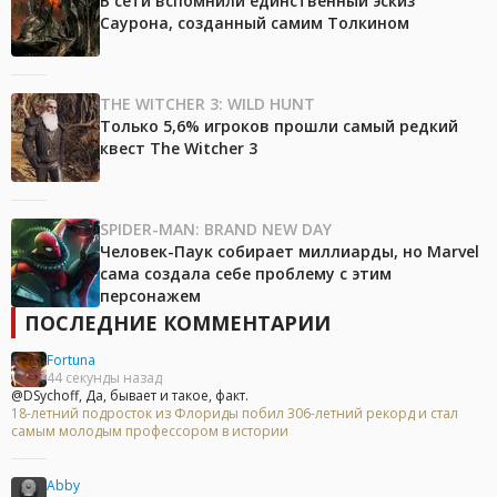
В сети вспомнили единственный эскиз
Саурона, созданный самим Толкином
THE WITCHER 3: WILD HUNT
Только 5,6% игроков прошли самый редкий
квест The Witcher 3
SPIDER-MAN: BRAND NEW DAY
Человек-Паук собирает миллиарды, но Marvel
сама создала себе проблему с этим
персонажем
ПОСЛЕДНИЕ КОММЕНТАРИИ
Fortuna
44 секунды назад
@DSychoff, Да, бывает и такое, факт.
18-летний подросток из Флориды побил 306-летний рекорд и стал
самым молодым профессором в истории
Abby