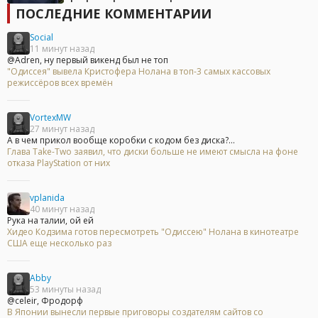
ПОСЛЕДНИЕ КОММЕНТАРИИ
Social
11 минут назад
@Adren, ну первый викенд был не топ
"Одиссея" вывела Кристофера Нолана в топ-3 самых кассовых
режиссёров всех времён
VortexMW
27 минут назад
А в чем прикол вообще коробки с кодом без диска?...
Глава Take-Two заявил, что диски больше не имеют смысла на фоне
отказа PlayStation от них
vplanida
40 минут назад
Рука на талии, ой ей
Хидео Кодзима готов пересмотреть "Одиссею" Нолана в кинотеатре
США еще несколько раз
Abby
53 минуты назад
@celeir, Фродорф
В Японии вынесли первые приговоры создателям сайтов со