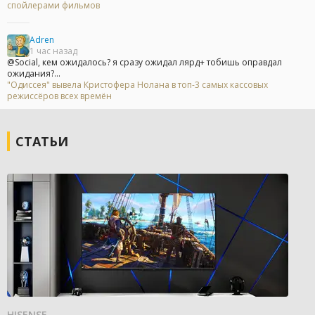
спойлерами фильмов
Adren
1 час назад
@Social, кем ожидалось? я сразу ожидал лярд+ тобишь оправдал
ожидания?...
"Одиссея" вывела Кристофера Нолана в топ-3 самых кассовых
режиссёров всех времён
СТАТЬИ
HISENSE