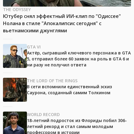
THE ODYSSEY
Ютубер снял эффектный ИИ-клип по "Одиссее"
Нолана в стиле "Апокалипсис сегодня" с
вьетнамскими джунглями
GTA VI
Актёр, сыгравший ключевого персонажа в GTA
5, отправил более 60 заявок на роль в GTA 6 и
ни разу не получил ответа
THE LORD OF THE RINGS
В сети вспомнили единственный эскиз
Саурона, созданный самим Толкином
WORLD RECORD
18-летний подросток из Флориды побил 306-
летний рекорд и стал самым молодым
профессором в истории