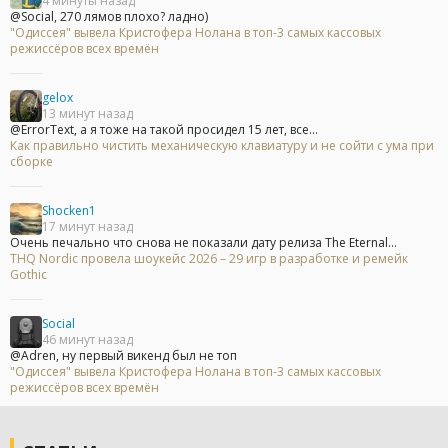
4 минуты назад
@Social, 270 лямов плохо? ладно)
"Одиссея" вывела Кристофера Нолана в топ-3 самых кассовых
режиссёров всех времён
gelox
13 минут назад
@ErrorText, а я тоже на такой просидел 15 лет, все...
Как правильно чистить механическую клавиатуру и не сойти с ума при
сборке
Shocken1
17 минут назад
Очень печально что снова не показали дату релиза The Eternal...
THQ Nordic провела шоукейс 2026 – 29 игр в разработке и ремейк
Gothic
Social
46 минут назад
@Adren, ну первый викенд был не топ
"Одиссея" вывела Кристофера Нолана в топ-3 самых кассовых
режиссёров всех времён