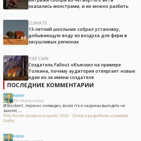
оказались монстрами, и их можно разбить
CLIMATE
13-летний школьник собрал установку,
добывающую воду из воздуха для ферм в
засушливых регионах
TIM CAIN
Создатель Fallout объяснил на примере
Толкина, почему аудитория отвергает новые
идеи из-за имени создателя
ПОСЛЕДНИЕ КОММЕНТАРИИ
Adren
38 секунд назад
@Shocken1, перенос очевиден, возле гта и окарины выходить не
захотят,....
THQ Nordic провела шоукейс 2026 – 29 игр в разработке и ремейк
Gothic
Adren