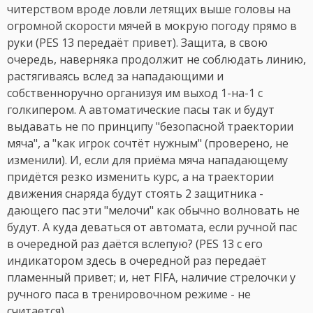
читерством вроде ловли летящих выше головы на
огромной скорости мячей в мокрую погоду прямо в
руки (PES 13 передаёт привет). Защита, в свою
очередь, наверняка продолжит не соблюдать линию,
растягиваясь вслед за нападающими и
собственноручно организуя им выход 1-на-1 с
голкипером. А автоматические пасы так и будут
выдавать не по принципу "безопасной траектории
мяча", а "как игрок сочтёт нужным" (проверено, не
изменили). И, если для приёма мяча нападающему
придётся резко изменить курс, а на траектории
движения снаряда будут стоять 2 защитника -
дающего пас эти "мелочи" как обычно волновать не
будут. А куда деваться от автомата, если ручной пас
в очередной раз даётся вслепую? (PES 13 с его
индикатором здесь в очередной раз передаёт
пламенный привет; и, нет FIFA, наличие стрелочки у
ручного паса в тренировочном режиме - не
считается)