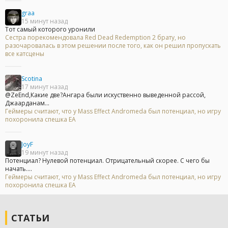
graa
15 минут назад
Тот самый которого уронили
Сестра порекомендовала Red Dead Redemption 2 брату, но
разочаровалась в этом решении после того, как он решил пропускать
все катсцены
Scotina
17 минут назад
@ZeEnd,Какие две?Ангара были искуственно выведенной рассой,
Джаарданам...
Геймеры считают, что у Mass Effect Andromeda был потенциал, но игру
похоронила спешка EA
JoyF
19 минут назад
Потенциал? Нулевой потенциал. Отрицательный скорее. С чего бы
начать....
Геймеры считают, что у Mass Effect Andromeda был потенциал, но игру
похоронила спешка EA
СТАТЬИ