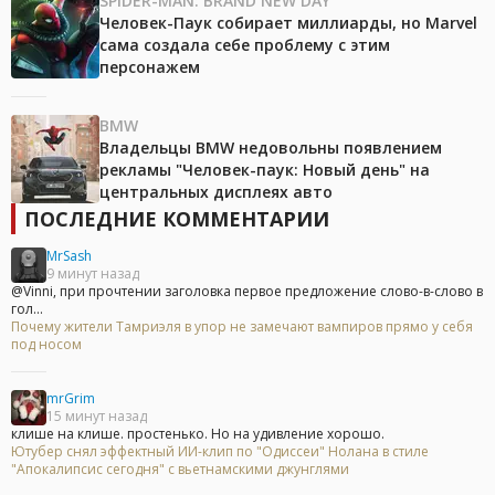
SPIDER-MAN: BRAND NEW DAY
Человек-Паук собирает миллиарды, но Marvel
сама создала себе проблему с этим
персонажем
BMW
Владельцы BMW недовольны появлением
рекламы "Человек-паук: Новый день" на
центральных дисплеях авто
ПОСЛЕДНИЕ КОММЕНТАРИИ
MrSash
9 минут назад
@Vinni, при прочтении заголовка первое предложение слово-в-слово в
гол...
Почему жители Тамриэля в упор не замечают вампиров прямо у себя
под носом
mrGrim
15 минут назад
клише на клише. простенько. Но на удивление хорошо.
Ютубер снял эффектный ИИ-клип по "Одиссеи" Нолана в стиле
"Апокалипсис сегодня" с вьетнамскими джунглями