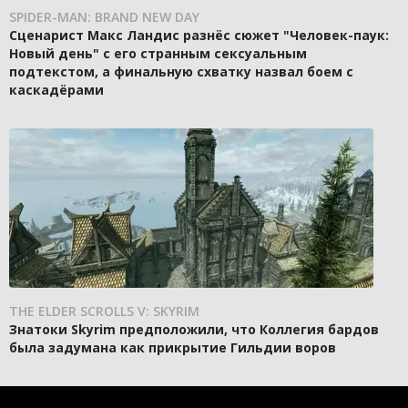
SPIDER-MAN: BRAND NEW DAY
Сценарист Макс Ландис разнёс сюжет "Человек-паук:
Новый день" с его странным сексуальным
подтекстом, а финальную схватку назвал боем с
каскадёрами
THE ELDER SCROLLS V: SKYRIM
Знатоки Skyrim предположили, что Коллегия бардов
была задумана как прикрытие Гильдии воров