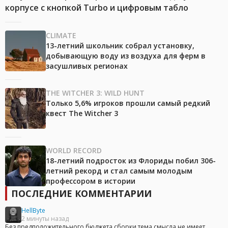
корпусе с кнопкой Turbo и цифровым табло
CLIMATE
13-летний школьник собрал установку,
добывающую воду из воздуха для ферм в
засушливых регионах
THE WITCHER 3: WILD HUNT
Только 5,6% игроков прошли самый редкий
квест The Witcher 3
WORLD RECORD
18-летний подросток из Флориды побил 306-
летний рекорд и стал самым молодым
профессором в истории
ПОСЛЕДНИЕ КОММЕНТАРИИ
HellByte
2 минуты назад
Без предположительного бюджета сборки тема смысла не имеет.