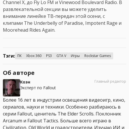
Channel X, до Fly Lo FM и Vinewood Boulevard Radio. В
развлекательной секции вы можете уделить
внимание линейке ТВ-передач этой осени, с
клипами The Underbelly of Paradise, Impotent Rage и
Moorehead Rides Again.
Тэги:
ПК
Xbox 360
PS3
GTA V
Игры
Rockstar Games
Об авторе
Главный редактор
Коэн
Эксперт по Fallout
Более 16 лет в индустрии освещения видеоигр, кино,
сериалов, науки и техники. Особенно разбираюсь в
серии Fallout, ценитель The Elder Scrolls. Поклонник
Arcanum и Fallout Tactics. Больше всего играю в
Civilization, Old World и градостроители. Изучаю ИИ и