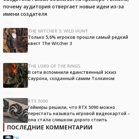
почему аудитория отвергает новые идеи из-за
имени создателя
THE WITCHER 3: WILD HUNT
Только 5,6% игроков прошли самый редкий
квест The Witcher 3
THE LORD OF THE RINGS
В сети вспомнили единственный эскиз
Саурона, созданный самим Толкином
RTX 5090
Геймеры решили, что RTX 5090 можно
перестать называть игровой видеокартой –
она стала слишком дорого стоить
ПОСЛЕДНИЕ КОММЕНТАРИИ
Psy