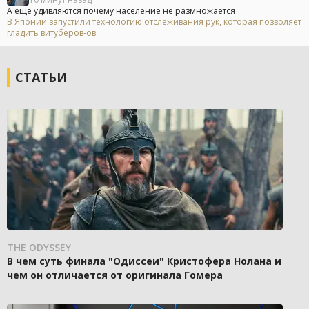
А ещё удивляются почему население не размножается
В Японии запустили технологию отслеживания рук, которая позволяет
гладить витуберов-ов
СТАТЬИ
THE ODYSSEY
В чем суть финала "Одиссеи" Кристофера Нолана и
чем он отличается от оригинала Гомера