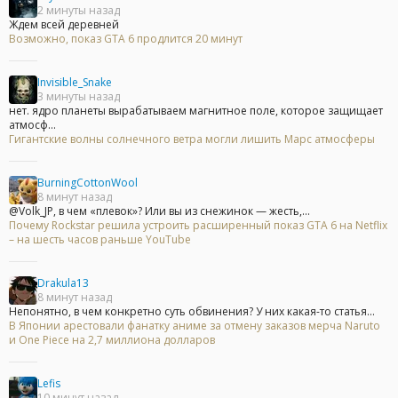
2 минуты назад
Ждем всей деревней
Возможно, показ GTA 6 продлится 20 минут
Invisible_Snake
3 минуты назад
нет. ядро планеты вырабатываем магнитное поле, которое защищает
атмосф...
Гигантские волны солнечного ветра могли лишить Марс атмосферы
BurningCottonWool
8 минут назад
@Volk_JP, в чем «плевок»? Или вы из снежинок — жесть,...
Почему Rockstar решила устроить расширенный показ GTA 6 на Netflix
– на шесть часов раньше YouTube
Drakula13
8 минут назад
Непонятно, в чем конкретно суть обвинения? У них какая-то статья...
В Японии арестовали фанатку аниме за отмену заказов мерча Naruto
и One Piece на 2,7 миллиона долларов
Lefis
10 минут назад