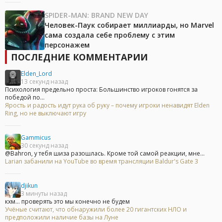
SPIDER-MAN: BRAND NEW DAY
Человек-Паук собирает миллиарды, но Marvel
сама создала себе проблему с этим
персонажем
ПОСЛЕДНИЕ КОММЕНТАРИИ
Elden_Lord
13 секунд назад
Психология предельно проста: Большинство игроков гонятся за
победой по...
Ярость и радость идут рука об руку – почему игроки ненавидят Elden
Ring, но не выключают игру
Gammicus
30 секунд назад
@Bahron, у тебя шиза разошлась. Кроме той самой реакции, мне...
Larian забанили на YouTube во время трансляции Baldur's Gate 3
djikun
3 минуты назад
кхм... проверять это мы конечно не будем
Учёные считают, что обнаружили более 20 гигантских НЛО и
предположили наличие базы на Луне