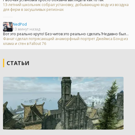
13-летний школьник собрал установку, добывающую воду из воздуха
для ферм в засушливых регионах
NedPod
13 минут назад
Вот это реально круто! Без читов это реально сделать?Недавно был...
Фанат сделал потрясающий анаморфный портрет Джеймса Бонд из
хлама и стен в Fallout 76
СТАТЬИ