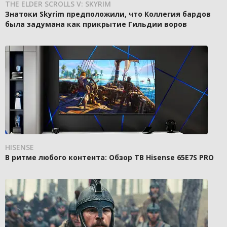
THE ELDER SCROLLS V: SKYRIM
Знатоки Skyrim предположили, что Коллегия бардов
была задумана как прикрытие Гильдии воров
HISENSE
В ритме любого контента: Обзор ТВ Hisense 65E7S PRO