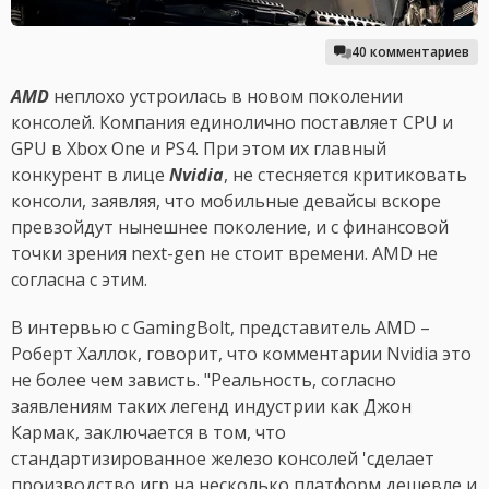
40 комментариев
AMD
неплохо устроилась в новом поколении
консолей. Компания единолично поставляет CPU и
GPU в Xbox One и PS4. При этом их главный
конкурент в лице
Nvidia
, не стесняется критиковать
консоли, заявляя, что мобильные девайсы вскоре
превзойдут нынешнее поколение, и с финансовой
точки зрения next-gen не стоит времени. AMD не
согласна с этим.
В интервью с GamingBolt, представитель AMD –
Роберт Халлок, говорит, что комментарии Nvidia это
не более чем зависть. "Реальность, согласно
заявлениям таких легенд индустрии как Джон
Кармак, заключается в том, что
стандартизированное железо консолей 'сделает
производство игр на несколько платформ дешевле и