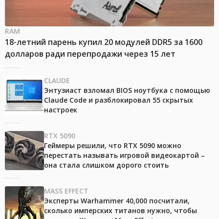
RAM
18-летний парень купил 20 модулей DDR5 за 1600
долларов ради перепродажи через 15 лет
CLAUDE
Энтузиаст взломал BIOS ноутбука с помощью
Claude Code и разблокировал 55 скрытых
настроек
RTX 5090
Геймеры решили, что RTX 5090 можно
перестать называть игровой видеокартой –
она стала слишком дорого стоить
MASS EFFECT
Эксперты Warhammer 40,000 посчитали,
сколько имперских титанов нужно, чтобы