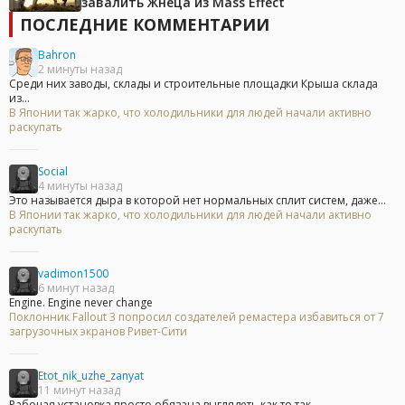
завалить Жнеца из Mass Effect
ПОСЛЕДНИЕ КОММЕНТАРИИ
Bahron
2 минуты назад
Среди них заводы, склады и строительные площадки Крыша склада
из...
В Японии так жарко, что холодильники для людей начали активно
раскупать
Social
4 минуты назад
Это называется дыра в которой нет нормальных сплит систем, даже...
В Японии так жарко, что холодильники для людей начали активно
раскупать
vadimon1500
6 минут назад
Engine. Engine never change
Поклонник Fallout 3 попросил создателей ремастера избавиться от 7
загрузочных экранов Ривет-Сити
Etot_nik_uzhe_zanyat
11 минут назад
Рабочая установка просто обязана выглядеть как то так