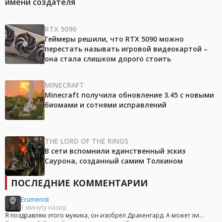
имени создателя
RTX 5090
Геймеры решили, что RTX 5090 можно
перестать называть игровой видеокартой –
она стала слишком дорого стоить
MINECRAFT
Minecraft получила обновление 3.45 с новыми
биомами и сотнями исправлений
THE LORD OF THE RINGS
В сети вспомнили единственный эскиз
Саурона, созданный самим Толкином
ПОСЛЕДНИЕ КОММЕНТАРИИ
Ecumenist
1 минуту назад
Я поздравляю этого мужика, он изобрёл Дракенгард. А может ли...