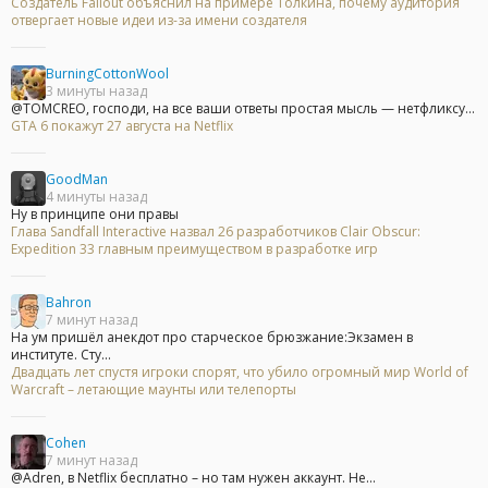
Создатель Fallout объяснил на примере Толкина, почему аудитория
отвергает новые идеи из-за имени создателя
BurningCottonWool
3 минуты назад
@TOMCREO, господи, на все ваши ответы простая мысль — нетфликсу...
GTA 6 покажут 27 августа на Netflix
GoodMan
4 минуты назад
Ну в принципе они правы
Глава Sandfall Interactive назвал 26 разработчиков Clair Obscur:
Expedition 33 главным преимуществом в разработке игр
Bahron
7 минут назад
На ум пришёл анекдот про старческое брюзжание:Экзамен в
институте. Сту...
Двадцать лет спустя игроки спорят, что убило огромный мир World of
Warcraft – летающие маунты или телепорты
Cohen
7 минут назад
@Adren, в Netflix бесплатно – но там нужен аккаунт. Не...