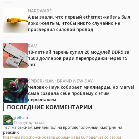
HARDWARE
А вы знали, что первый ethernet-кабель был
ярко-жёлтым, чтобы никто случайно не
просверлил силовой провод
RAM
18-летний парень купил 20 модулей DDR5 за
1600 долларов ради перепродажи через 15
лет
SPIDER-MAN: BRAND NEW DAY
Человек-Паук собирает миллиарды, но Marvel
сама создала себе проблему с этим
персонажем
ПОСЛЕДНИЕ КОММЕНТАРИИ
gretham
41 секунду назад
Тест на сексизм: меняем пол на противоположный, смотрим на
реакцию
Китаянка проспонсировала дораму ради 60 поцелуев со своим