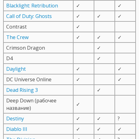
Blacklight: Retribution
✓
✓
Call of Duty: Ghosts
✓
✓
✓
Contrast
✓
The Crew
✓
✓
✓
Crimson Dragon
✓
D4
✓
Daylight
✓
✓
DC Universe Online
✓
✓
Dead Rising 3
✓
Deep Down (рабочее
✓
название)
Destiny
✓
✓
?
Diablo III
✓
✓
✓