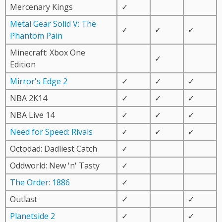
Mercenary Kings
✓
Metal Gear Solid V: The
✓
✓
✓
Phantom Pain
Minecraft: Xbox One
✓
Edition
Mirror's Edge 2
✓
✓
✓
NBA 2K14
✓
✓
✓
NBA Live 14
✓
✓
✓
Need for Speed: Rivals
✓
✓
✓
Octodad: Dadliest Catch
✓
Oddworld: New 'n' Tasty
✓
The Order: 1886
✓
Outlast
✓
✓
Planetside 2
✓
✓