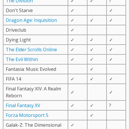
The Division
✓
✓
?
Don't Starve
✓
✓
Dragon Age: Inquisition
✓
✓
✓
Driveclub
✓
Dying Light
✓
✓
✓
The Elder Scrolls Online
✓
✓
✓
The Evil Within
✓
✓
✓
Fantasia: Music Evolved
✓
FIFA 14
✓
✓
✓
Final Fantasy XIV: A Realm
✓
✓
Reborn
Final Fantasy XV
✓
✓
?
Forza Motorsport 5
✓
Galak-Z: The Dimensional
✓