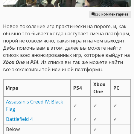
36 комментариев
Новое поколение игр практически на пороге, и, как
обычно это бывает когда наступает смена платформ,
порой не совсем ясно, какая игра и на чем выходит.
Дабы помочь вам в этом, далее вы можете найти
список всех анонсированных игр, которые выйдут на
Xbox One
и
PS4
. Из списка вы так же можете найти
все эксклюзивы той или иной платформы.
Xbox
Игра
PS4
PC
One
Assassin's Creed IV: Black
✓
✓
✓
Flag
Battlefield 4
✓
✓
✓
Below
✓