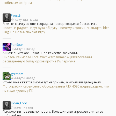
любимым актёром
Faust8
44 секунды назад
Я ее ненавижу за опен ворлд, за повторяющихся боссов из...
Ярость и радость идут рука об руку – почему игроки ненавидят Elden
Ring, но не выключают игру
PanSpak
3 минуты назад
А шож они такое шакальное качество записали?
В новом геймплее Total War: Warhammer 40,000 показали
расширенную битву орков против Империума
gretham
4 минуты назад
что-то мне кажется смолы тут непричем, а курил владелец вейп....
Фотографии сервисного обслуживания RTX 4090 подтверждают, что
не надо курить у ПК
Elden_Lord
7 минут назад
Психология предельно проста: Большинство игроков гонятся за
победой по...