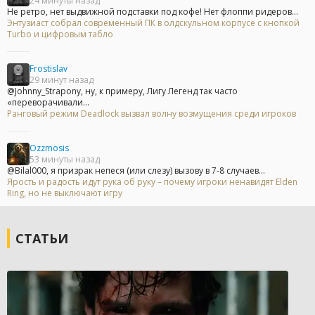
24 минуты назад
Не ретро, нет выдвижной подставки под кофе! Нет флоппи ридеров...
Энтузиаст собрал современный ПК в олдскульном корпусе с кнопкой
Turbo и цифровым табло
Frostislav
29 минут назад
@Johnny_Strapony, ну, к примеру, Лигу Легенд так часто
«переворачивали...
Ранговый режим Deadlock вызвал волну возмущения среди игроков
Ozzmosis
53 минуты назад
@Bilal000, я призрак непеся (или слезу) вызову в 7-8 случаев...
Ярость и радость идут рука об руку – почему игроки ненавидят Elden
Ring, но не выключают игру
СТАТЬИ