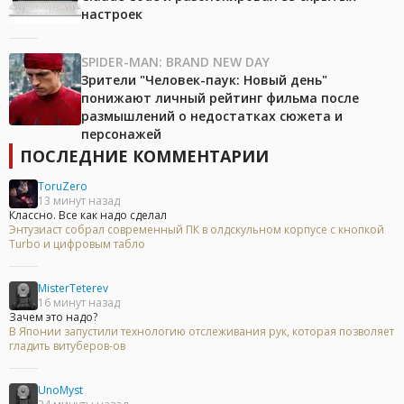
настроек
SPIDER-MAN: BRAND NEW DAY
Зрители "Человек-паук: Новый день"
понижают личный рейтинг фильма после
размышлений о недостатках сюжета и
персонажей
ПОСЛЕДНИЕ КОММЕНТАРИИ
ToruZero
13 минут назад
Классно. Все как надо сделал
Энтузиаст собрал современный ПК в олдскульном корпусе с кнопкой
Turbo и цифровым табло
MisterTeterev
16 минут назад
Зачем это надо?
В Японии запустили технологию отслеживания рук, которая позволяет
гладить витуберов-ов
UnoMyst