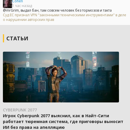
Cohen
1 час назад
@mrGrim, выдал бан, там совсем человек без тормозов и такта
Суд ЕС признал VPN "законными техническими инструментами" в деле
о нарушении авторских прав
СТАТЬИ
CYBERPUNK 2077
Игрок Cyberpunk 2077 выяснил, как в Найт-Сити
работает тюремная система, где приговоры выносит
ИИ без права на апелляцию