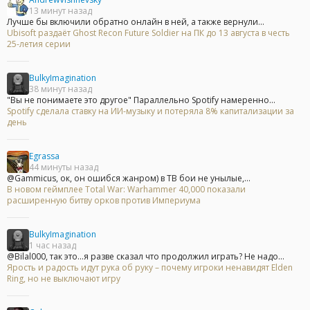
13 минут назад
Лучше бы включили обратно онлайн в ней, а также вернули...
Ubisoft раздаёт Ghost Recon Future Soldier на ПК до 13 августа в честь
25-летия серии
BulkyImagination
38 минут назад
"Вы не понимаете это другое" Параллельно Spotify намеренно...
Spotify сделала ставку на ИИ-музыку и потеряла 8% капитализации за
день
Egrassa
44 минуты назад
@Gammicus, ок, он ошибся жанром) в ТВ бои не унылые,...
В новом геймплее Total War: Warhammer 40,000 показали
расширенную битву орков против Империума
BulkyImagination
1 час назад
@Bilal000, так это...я разве сказал что продолжил играть? Не надо...
Ярость и радость идут рука об руку – почему игроки ненавидят Elden
Ring, но не выключают игру