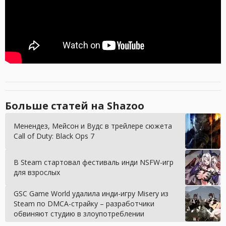
Больше статей на Shazoo
Менендез, Мейсон и Вудс в трейлере сюжета
Call of Duty: Black Ops 7
В Steam стартовал фестиваль инди NSFW-игр
для взрослых
GSC Game World удалила инди-игру Misery из
Steam по DMCA-страйку – разработчики
обвиняют студию в злоупотреблении