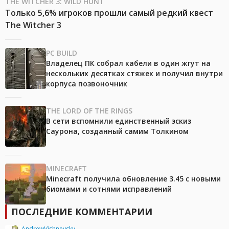
THE WITCHER 3: WILD HUNT
Только 5,6% игроков прошли самый редкий квест
The Witcher 3
PC BUILD
Владелец ПК собрал кабели в один жгут на
нескольких десятках стяжек и получил внутри
корпуса позвоночник
THE LORD OF THE RINGS
В сети вспомнили единственный эскиз
Саурона, созданный самим Толкином
MINECRAFT
Minecraft получила обновление 3.45 с новыми
биомами и сотнями исправлений
ПОСЛЕДНИЕ КОММЕНТАРИИ
AndrewVishnevsky