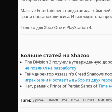
Massive Entertainment представила геймплей
грани постапокалипсиса. И выглядит она пр
Только для Xbox One и PlayStation 4.
Больше статей на Shazoo
The Division 3 получила утвержденную дор
не повлиял на разработку
Геймдиректор Assassin's Creed Shadows по
играх серии и оставить выбор из двух герое
Нет, ремейк Prince of Persia: Sands of
Time н
Тэги:
Другое
Ubisoft
PS4
Игры
E3 2013
MMO RPG