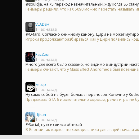
@souldja, на 75 переход незначительный, жду когда 85 станут
Геймеры решили, что RTX 5090 можно перестать называть и
VLADSH
1 час назад
@Q4ard, Согласно книжному канону, Цири не может мутирова
Игроки продолжают разбираться, как у Цири появились кошач
RazZzor
1 час назад
Много уже всего было сказано, но видимо в индустрии насто
Геймеры считают, что у Mass Effect Andromeda был потенци
zecup
1 час назад
Ну само собой не будет больше переносов. Конечно у Rocksta
Предзаказы GTA 6 исключительно хороши, релиз игры не б
djikun
1 час назад
@Social, ну все слился обтекай
В Японии так жарко, что холодильники для людей начали ак