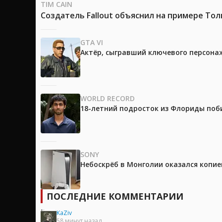
TIM CAIN
Создатель Fallout объяснил на примере Тол
GTA VI
Актёр, сыгравший ключевого персонажа
WORLD RECORD
18-летний подросток из Флориды поб
SONY
Небоскрёб в Монголии оказался копией
ПОСЛЕДНИЕ КОММЕНТАРИИ
KaZiv
58 минут назад