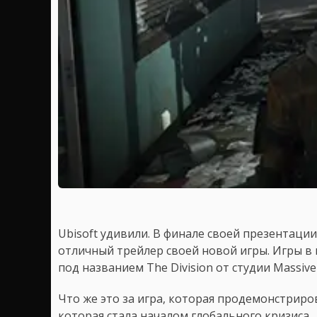
Ubisoft удивили. В финале своей презентаци
отличный трейлер своей новой игры. Игры в
под названием The Division от студии Massive
Что же это за игра, которая продемонстрир
которая стала началом глобального кризиса.