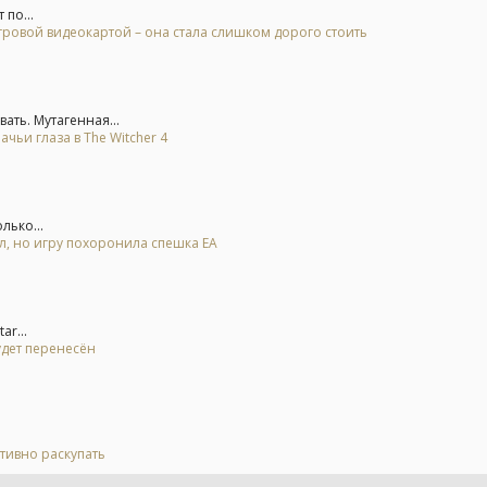
 по...
гровой видеокартой – она стала слишком дорого стоить
ть. Мутагенная...
ьи глаза в The Witcher 4
лько...
ал, но игру похоронила спешка EA
r...
удет перенесён
тивно раскупать