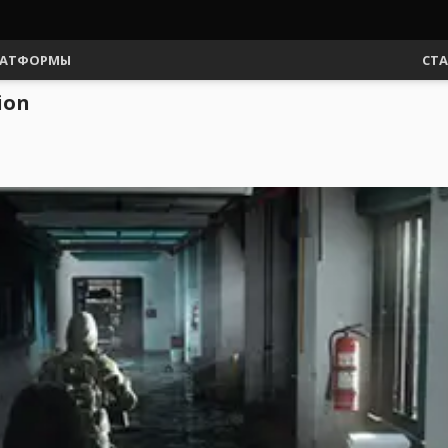
АТФОРМЫ
СТ
ion