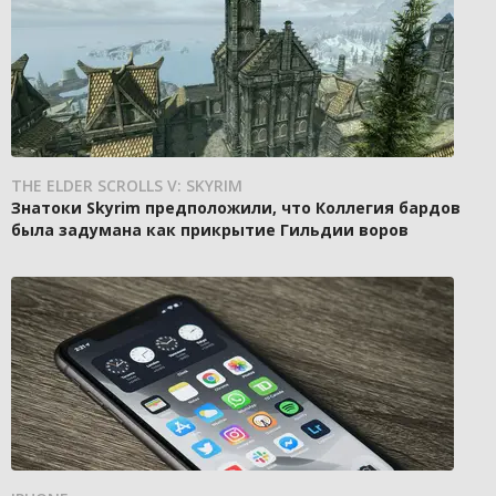
THE ELDER SCROLLS V: SKYRIM
Знатоки Skyrim предположили, что Коллегия бардов
была задумана как прикрытие Гильдии воров