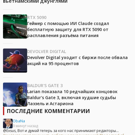
вьетнамскими джунглями
RTX 5090
Геймер с помощью ИИ Claude создал
бесплатную защиту для RTX 5090 от
расплавления разъёма питания
DEVOLVER DIGITAL
Devolver Digital уходит с биржи после обвала
акций на 95 процентов
BALDUR'S GATE 3
Larian показала 10 редчайших концовок
Baldur's Gate 3, включая худшие судьбы
Лаэзель и Астариона
ПОСЛЕДНИЕ КОММЕНТАРИИ
ObaNa
9 минут назад
@Exsus, Вот и думай теперь за кого нас принимают редакторы...