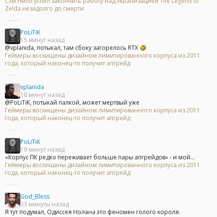
Сэм Нилл успел закончить работу над экранизацией The Legend of
Zelda незадолго до смерти
PoLiTiK
15 минут назад
@vplanida, потыкал, там сбоку загорелось RTX 🤣
Геймеры восхищены дизайном лимитированного корпуса из 2011
года, который наконец-то получит апгрейд
vplanida
18 минут назад
@PoLiTiK, потыкай палкой, может мертвый уже
Геймеры восхищены дизайном лимитированного корпуса из 2011
года, который наконец-то получит апгрейд
PoLiTiK
19 минут назад
«Корпус ПК редко переживает больше пары апгрейдов» - и мой...
Геймеры восхищены дизайном лимитированного корпуса из 2011
года, который наконец-то получит апгрейд
God_Bless
33 минуты назад
Я тут подумал, Одиссея Нолана это феномен голого короля.