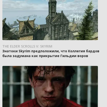
THE ELDER SCROLLS V: SKYRIM
Знатоки Skyrim предположили, что Коллегия бардов
была задумана как прикрытие Гильдии воров