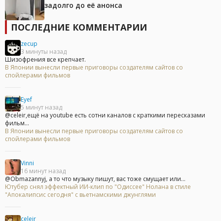
задолго до её анонса
ПОСЛЕДНИЕ КОММЕНТАРИИ
zecup
3 минуты назад
Шизофрения все крепчает.
В Японии вынесли первые приговоры создателям сайтов со
спойлерами фильмов
Eyef
5 минут назад
@celeir,ещё на youtube есть сотни каналов с краткими пересказами
фильм...
В Японии вынесли первые приговоры создателям сайтов со
спойлерами фильмов
Vinni
16 минут назад
@Obmazannyj, а то что музыку пишут, вас тоже смущает или...
Ютубер снял эффектный ИИ-клип по "Одиссее" Нолана в стиле
"Апокалипсис сегодня" с вьетнамскими джунглями
celeir