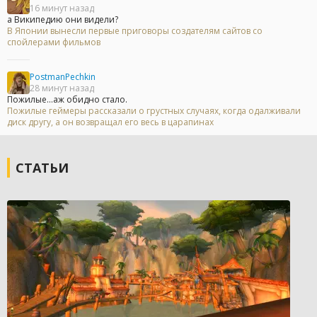
16 минут назад
а Википедию они видели?
В Японии вынесли первые приговоры создателям сайтов со
спойлерами фильмов
PostmanPechkin
28 минут назад
Пожилые...аж обидно стало.
Пожилые геймеры рассказали о грустных случаях, когда одалживали
диск другу, а он возвращал его весь в царапинах
СТАТЬИ