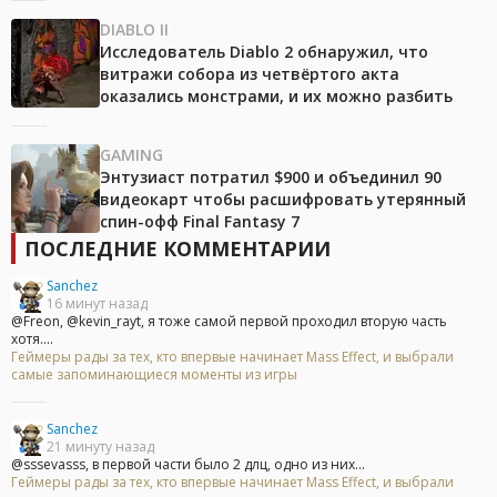
DIABLO II
Исследователь Diablo 2 обнаружил, что
витражи собора из четвёртого акта
оказались монстрами, и их можно разбить
GAMING
Энтузиаст потратил $900 и объединил 90
видеокарт чтобы расшифровать утерянный
спин-офф Final Fantasy 7
ПОСЛЕДНИЕ КОММЕНТАРИИ
Sanchez
16 минут назад
@Freon, @kevin_rayt, я тоже самой первой проходил вторую часть
хотя....
Геймеры рады за тех, кто впервые начинает Mass Effect, и выбрали
самые запоминающиеся моменты из игры
Sanchez
21 минуту назад
@sssevasss, в первой части было 2 длц, одно из них...
Геймеры рады за тех, кто впервые начинает Mass Effect, и выбрали