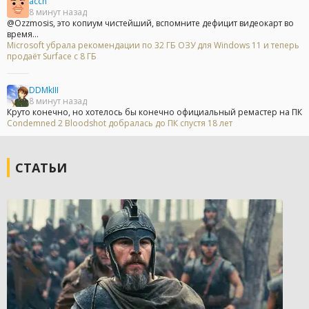
accn
8 минут назад
@Ozzmosis, это копиум чистейший, вспомните дефицит видеокарт во
время...
Microsoft убрала рекомендации по 32 ГБ ОЗУ для Windows 11 и теперь
продаёт Surface с 8 ГБ
DDMkIII
8 минут назад
Круто конечно, но хотелось бы конечно официальный ремастер на ПК
Condemned 2 Bloodshot добралась до ПК спустя 18 лет
СТАТЬИ