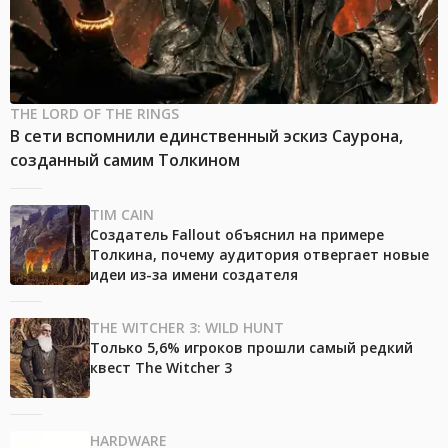
THE LORD OF THE RINGS
В сети вспомнили единственный эскиз Саурона,
созданный самим Толкином
TIM CAIN
Создатель Fallout объяснил на примере
Толкина, почему аудитория отвергает новые
идеи из-за имени создателя
THE WITCHER 3: WILD HUNT
Только 5,6% игроков прошли самый редкий
квест The Witcher 3
HARDWARE