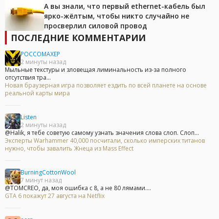
А вы знали, что первый ethernet-кабель был
ярко-жёлтым, чтобы никто случайно не
просверлил силовой провод
ПОСЛЕДНИЕ КОММЕНТАРИИ
POCCOMAXEP
2 минуты назад
Мыльные текстуры и зловещая лиминальность из-за полного
отсутствия тра...
Новая браузерная игра позволяет ездить по всей планете на основе
реальной карты мира
Listen
2 минуты назад
@Halik, я тебе советую самому узнать значения слова слоп. Слоп...
Эксперты Warhammer 40,000 посчитали, сколько имперских титанов
нужно, чтобы завалить Жнеца из Mass Effect
BurningCottonWool
7 минут назад
@TOMCREO, да, моя ошибка с 8, а не 80 лямами....
GTA 6 покажут 27 августа на Netflix